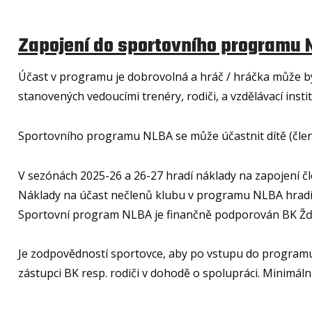
Zapojení do sportovního programu 
Účast v programu je dobrovolná a hráč / hráčka může 
stanovených vedoucími trenéry, rodiči, a vzdělávací ins
Sportovního programu NLBA se může účastnit dítě (člen i n
V sezónách 2025-26 a 26-27 hradí náklady na zapojení 
Náklady na účast nečlenů klubu v programu NLBA hradí h
Sportovní program NLBA je finančně podporován BK Žďár
Je zodpovědností sportovce, aby po vstupu do programu 
zástupci BK resp. rodiči v dohodě o spolupráci. Minimál