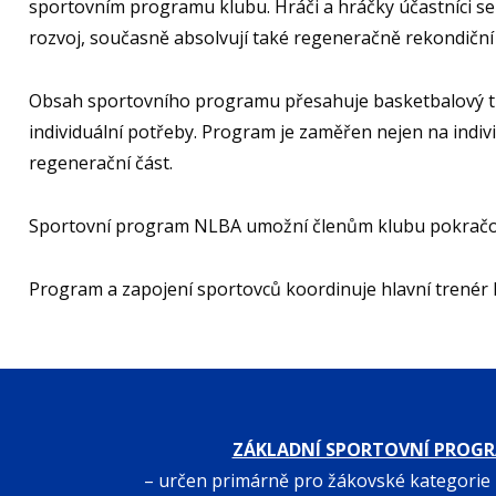
sportovním programu klubu. Hráči a hráčky účastníci s
rozvoj, současně absolvují také regeneračně rekondičn
Obsah sportovního programu přesahuje basketbalový trén
individuální potřeby. Program je zaměřen nejen na indiv
regenerační část.
Sportovní program NLBA umožní členům klubu pokračova
Program a zapojení sportovců koordinuje hlavní trenér
ZÁKLADNÍ SPORTOVNÍ PROG
– určen primárně pro žákovské kategorie