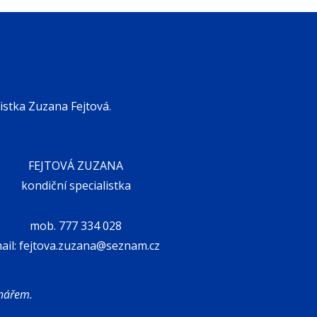
listka Zuzana Fejtová.
FEJTOVÁ ZUZANA
kondiční specialistka
mob. 777 334 028
ail: fejtova.zuzana@seznam.cz
dnářem.