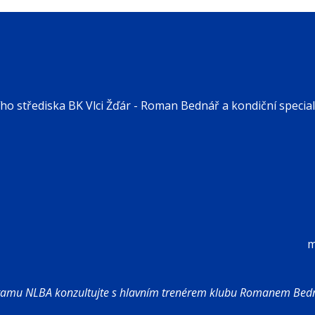
ího střediska BK Vlci Žďár - Roman Bednář a kondiční specia
m
ogramu NLBA konzultujte s hlavním trenérem klubu Romanem Be