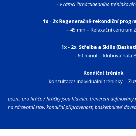
- v rámci čtrnáctidenního tréninkovéh
1x - 2x Regeneračně-rekondiční progr
– 45 min – Relaxační centrum
1x - 2x Střelba a Skills (Basket
- 60 minut – klubová hala 
Kondiční trénink
konzultace/ individuální tréninky
- Zuz
pozn.: pro hráče / hráčky jsou hlavním trenérem definovány p
na zdravotní stav, kondiční připravenost, basketbalové dove