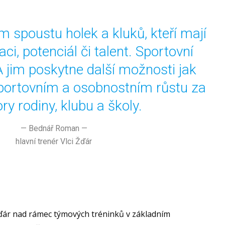
 spoustu holek a kluků, kteří mají
ci, potenciál či talent. Sportovní
jim poskytne další možnosti jak
portovním a osobnostním růstu za
ry rodiny, klubu a školy.
—
Bednář Roman
—
hlavní trenér Vlci Žďár
ďár nad rámec týmových tréninků v základním