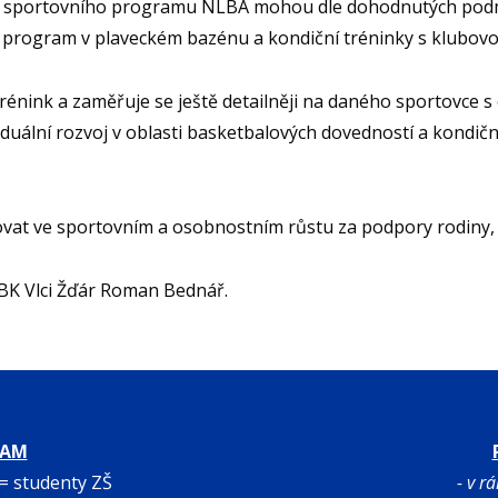
e sportovního programu NLBA mohou dle dohodnutých podmín
í program v plaveckém bazénu a kondiční tréninky s klubov
ink a zaměřuje se ještě detailněji na daného sportovce s o
iduální rozvoj v oblasti basketbalových dovedností a kondičn
t ve sportovním a osobnostním růstu za podpory rodiny, k
 BK Vlci Žďár Roman Bednář.
RAM
 = studenty ZŠ
- v r