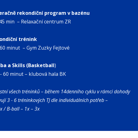
eračně rekondiční program v bazénu
45 min – Relaxační centrum ZR
Kondiční trénink
 60 minut – Gym Zuzky Fejtové
lba a Skills (Basketball
)
- 60 minut – klubová hala BK
astní všech tréninků – během 14denního cyklu v rámci dohody
vují 3 - 6 tréninkových TJ dle individuálních potřeb –
 / B-ball – 1x – 3x