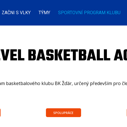
ZAČNI S VLKY
TÝMY
SPORTOVNÍ PROGRAM KLUBU
EVEL BASKETBALL 
gram basketbalového klubu BK Žďár, určený především pro čl
SPOLUPRÁCE