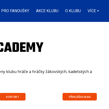
PRO FANOUŠKY
AKCE KLUBU
O KLUBU
VÍCE
ACADEMY
eny klubu hráče a hráčky žákovských, kadetských a
KONTAKT
PŘIHLÁŠKA NLBA