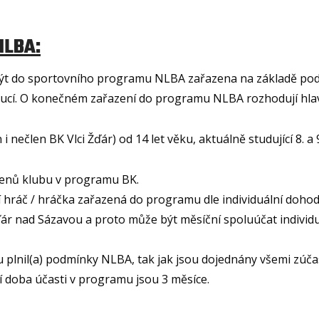
NLBA:
být do sportovního programu NLBA zařazena na základě po
titucí. O konečném zařazení do programu NLBA rozhodují hlavn
ečlen BK Vlci Žďár) od 14 let věku, aktuálně studující 8. a 
členů klubu v programu BK.
ráč / hráčka zařazená do programu dle individuální dohody 
 nad Sázavou a proto může být měsíční spoluúčat individu
plnil(a) podmínky NLBA, tak jak jsou dojednány všemi zúčas
ní doba účasti v programu jsou 3 měsíce.