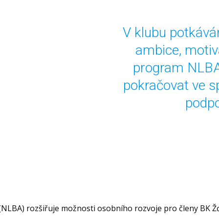
V klubu potkávám
ambice, motiva
program NLBA 
pokračovat ve s
podpo
(NLBA) rozšiřuje možnosti osobního rozvoje pro členy BK Ž