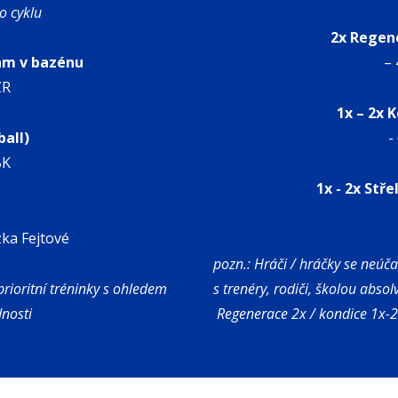
o cyklu
2x Regen
am v bazénu
– 
 ZR
1x – 2x 
ball)
-
BK
1x - 2x Stře
ka Fejtové
pozn.: Hráči / hráčky se neúč
rioritní tréninky s ohledem
s trenéry, rodiči, školou absol
dnosti
Regenerace 2x / kondice 1x-2x