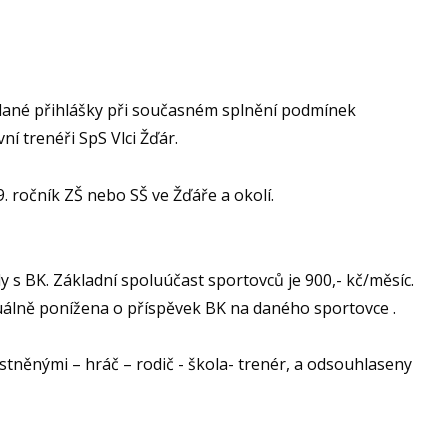
dané přihlášky při současném splnění podmínek
í trenéři SpS Vlci Žďár.
9. ročník ZŠ nebo SŠ ve Žďáře a okolí.
s BK. Základní spoluúčast sportovců je 900,- kč/měsíc.
álně ponížena o příspěvek BK na daného sportovce .
tněnými – hráč – rodič - škola- trenér, a odsouhlaseny