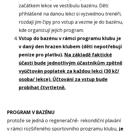
začátkem lekce ve vestibulu bazénu. Děti
NF
přihlášené na danou lekci si vyzvednou trenéři,
rozdají jim čipy pro vstup a vezme je do bazénu,
kde organizují jejich program.
O KL
Vstup do bazénu v rámci programu klubu je
VIZ
v daný den hrazen klubem (děti nepotřebují
peníze pro platbu).
Na základě faktické
PŘ
účasti bude jednotlivým účastníkům zpětně
PŘ
vyúčtován poplatek za každou lekci (30 kč/
SP
osoba/ lekce). Účtování za vstup bude
probíhat čtvrtletně.
ČL
PA
DO
PROGRAM V BAZÉNU
STAŽ
protože se jedná o regeneračně- rekondiční plavání
v rámci rozšířeného sportovního programu klubu,
je
TR