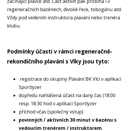
začínající plavce atd. Část aktivit pak probíhá i v
SPOR
KLUB
regeneračních bazénech, divoké řece, tobogánu atd.
Vždy pod vedením instruktora plavání nebo trenéra
SPS
klubu.
SP
PLA
Podmínky účasti v rámci regeneračně-
NL
rekondičního plavání s Vlky jsou tyto:
FY
O TĚ
⁠registrace do skupiny Plavání BK Vlci v aplikaci
RO
Sportlyzer
PRO 
dopředu nahlášená účast na daný čas (18:00
resp. 18:30 hod v aplikaci Sportlyzer
FA
⁠příchod včas (společný vstup)
KL
povinných / aktivních 30 minut v bazénu s
vedoucím trenérem / instruktorem
.
AKCE