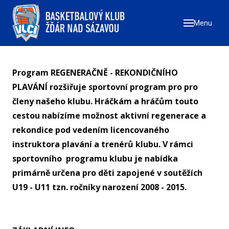
Menu
ÚVO
ZAČN
NÁ
Program REGENERAČNĚ - REKONDIČNÍHO
ZŠ
PLAVÁNÍ rozšiřuje sportovní program pro pro
ZŠ
členy našeho klubu. Hráčkám a hráčům touto
cestou nabízíme možnost aktivní regenerace a
ZŠ
rekondice pod vedením licencovaného
TÝMY
instruktora plavání a trenérů klubu. V rámci
sportovního programu klubu je nabídka
MU
primárně určena pro děti zapojené v soutěžích
ŽE
U19 - U11 tzn. ročníky narození 2008 - 2015.
U17
U1