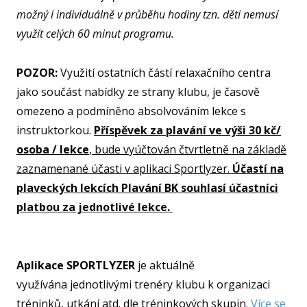
možný i individuálně v průběhu hodiny tzn. děti nemusí
využít celých 60 minut programu.
POZOR:
Využití ostatních částí relaxačního centra
jako součást nabídky ze strany klubu, je časově
omezeno a podmíněno absolvováním lekce s
instruktorkou.
Příspěvek za plavání ve výši 30 kč/
osoba / lekce
, bude vyúčtován čtvrtletně na základě
zaznamenané účasti v aplikaci Sportlyzer.
Účastí na
plaveckých lekcích Plavání BK souhlasí účastníci
platbou za jednotlivé lekce.
Aplikace SPORTLYZER
je aktuálně
využívána jednotlivými trenéry klubu k organizaci
tréninků, utkání atd. dle tréninkových skupin.
Více se