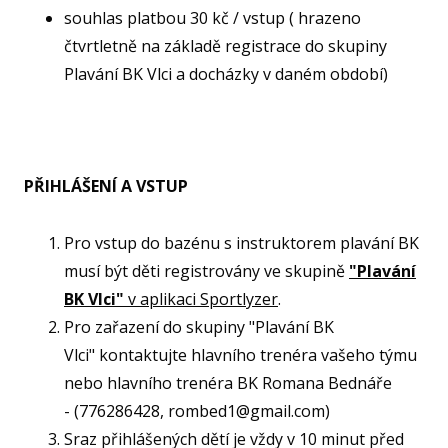
⁠souhlas platbou 30 kč / vstup ( hrazeno
KA
čtvrtletně na základě registrace do skupiny
VI
Plavání BK Vlci a docházky v daném období)
RE
VÝŽI
ST
PŘIHLÁŠENÍ A VSTUP
MČ
Pro vstup do bazénu s instruktorem plavání BK
NF 
musí být děti registrovány ve skupině
"Plavání
ŠBL
BK Vlci"
v aplikaci Sportlyzer
.
BAS
Pro zařazení do skupiny "Plavání BK
GI
Vlci" kontaktujte hlavního trenéra vašeho týmu
RO
nebo hlavního trenéra BK Romana Bednáře
SPOR
- (776286428, rombed1@gmail.com)
Sraz přihlášených dětí je vždy v 10 minut před
FO