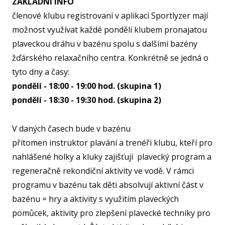
ZÁKLADNÍ INFO
U15
členové klubu registrovaní v aplikaci Sportlyzer mají
U15
možnost využívat každé pondělí klubem pronajatou
plaveckou dráhu v bazénu spolu s dalšími bazény
U14
žďárského relaxačního centra. Konkrétně se jedná o
U14
tyto dny a časy:
pondělí - 18:00 - 19:00 hod. (skupina 1)
U13
pondělí - 18:30 - 19:30 hod. (skupina 2)
U13
U12
V daných časech bude v bazénu
přítomen instruktor plavání a trenéři klubu, kteří pro
U11
MINI
nahlášené holky a kluky zajišťují plavecký program a
regeneračně rekondiční aktivity ve vodě. V rámci
U1
programu v bazénu tak děti absolvují aktivní část v
U8
bazénu = hry a aktivity s využitím plaveckých
ŠKO
pomůcek, aktivity pro zlepšení plavecké techniky pro