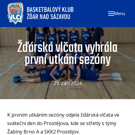
Menu
ÚVO
AKTU
ZAČN
Žďárská vlčata vyhrála
NÁ
první utkání sezóny
ZŠ
ZŠ
ZŠ
29. září 2024
TÝMY
MU
K prvním utkáním sezóny odjela žďárská vlčata ve
ŽE
sváteční den do Prostějova, kde se střetly s týmy
U17
Žabiny Brno A a SKK2 Prostějov.