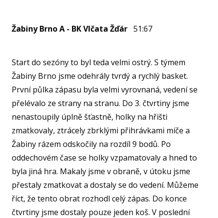
U1
U15
Žabiny Brno A - BK Vlčata Žďár
51:67
U15
Start do sezóny to byl teda velmi ostrý. S týmem
U14
Žabiny Brno jsme odehrály tvrdý a rychlý basket.
U14
První půlka zápasu byla velmi vyrovnaná, vedení se
U13
přelévalo ze strany na stranu. Do 3. čtvrtiny jsme
nenastoupily úplně šťastně, holky na hřišti
U13
zmatkovaly, ztrácely zbrklými přihrávkami míče a
U12
Žabiny rázem odskočily na rozdíl 9 bodů. Po
U11
oddechovém čase se holky vzpamatovaly a hned to
MINI
byla jiná hra. Makaly jsme v obraně, v útoku jsme
přestaly zmatkovat a dostaly se do vedení. Můžeme
U1
říct, že tento obrat rozhodl celý zápas. Do konce
U8
čtvrtiny jsme dostaly pouze jeden koš. V poslední
ŠKO