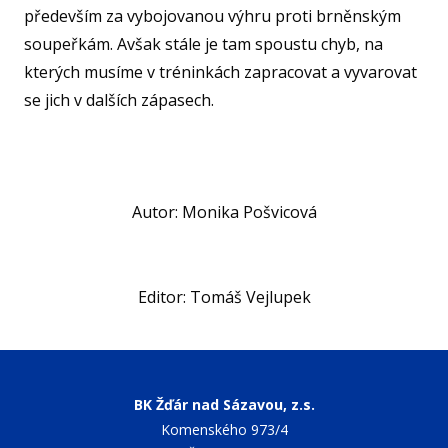
především za vybojovanou výhru proti brněnským
ST
soupeřkám. Avšak stále je tam spoustu chyb, na
MČ
kterých musíme v tréninkách zapracovat a vyvarovat
NF 
se jich v dalších zápasech.
ŠBL
BAS
GI
Autor: Monika Pošvicová
RO
SPOR
FO
Editor: Tomáš Vejlupek
NF
BK Žďár nad Sázavou, z.s.
O KL
Komenského 973/4