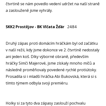
čtvrtině se nám povedlo vedení udržet na naší straně
FAN
a zaslouženě jsme vyhrály.
KL
SKK2 Prostějov - BK Vlčata Žďár
24:84
AKCE
PLA
Druhý zápas proti domácím hráčkám byl od začátku
NL
v naší režii, kdy jsme dokonce ve 2. čtvrtině nedostaly
FY
ani jeden koš. Díky výborné obraně, především
O TĚ
hráčky Simči Majerové, jsme získaly mnoho míčů a
následně proměňovaly povedené rychlé protiútoky.
RO
Prosadila si i mladší hráčka Abi Bukovská, která si s
VI
tímto týmem odbyla svoji premiéru.
RE
VÝŽI
KA
Holky si za tyto dva zápasy zaslouží pochvalu