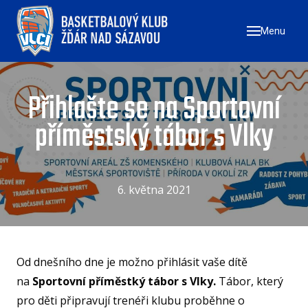
Menu
ÚVO
ZAČN
NÁ
Přihlašte se na Sportovní
ZŠ
příměstský tábor s Vlky
ZŠ
ZŠ
6. května 2021
TÝMY
MU
ŽE
Od dnešního dne je možno přihlásit vaše dítě
U17
na
Sportovní příměstký tábor s Vlky.
Tábor, který
U1
pro děti připravují trenéři klubu proběhne o