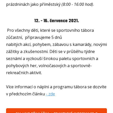
prázdninách jako příměstský
(8:00 - 16:00 hod)
.
U15
U15
12. - 16. července 2021.
U14
Pro všechny děti, které se sportovního tábora
U14
zůčastní, připravujeme 5 dnů
U13
nabitých akcí, pohybem, zábavou s kamarády, novými
zážitky a zkušenostmi. Děti se v průběhu týdne
U13
seznámí a vyzkouší širokou paletu sportovních a
U12
pohybových her, volnočasových a sportovně-
U11
rekreačních aktivit.
MINI
Více informací o náplni a programu tábora se dozvíte
U1
v předchozím článku
- zde
U8
ŠKO