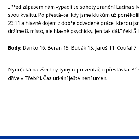
„Před zápasem nám vypadli ze soboty zranění Lacina s Ma
svou kvalitu. Po přestávce, kdy jsme klukům už poněkoliká
23:11 a hlavně dojem z dobře odvedené práce, kterou jsme
držíme 8. místo, ale hlavně psychicky. Jen tak dál,“ řekl Šil
Body:
Danko 16, Beran 15, Bubák 15, Jaroš 11, Coufal 7, S
Nyní čeká na všechny týmy reprezentační přestávka. Před
dříve v Třebíči. Čas utkání ještě není určen.