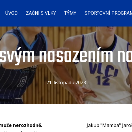
ÚVOD
ZAČNI S VLKY
TÝMY
SPORTOVNÍ PROGRA
i svým nasazením n
21. listopadu 2023
Jakub "Mamba" Jaroš 
 muže nerozhodně.