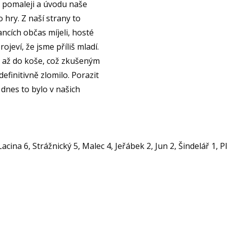
o pomaleji a úvodu naše
 hry. Z naší strany to
ncích občas míjeli, hosté
ojeví, že jsme příliš mladí.
t až do koše, což zkušeným
efinitivně zlomilo. Porazit
 dnes to bylo v našich
ina 6, Strážnický 5, Malec 4, Jeřábek 2, Jun 2, Šindelář 1, Ple