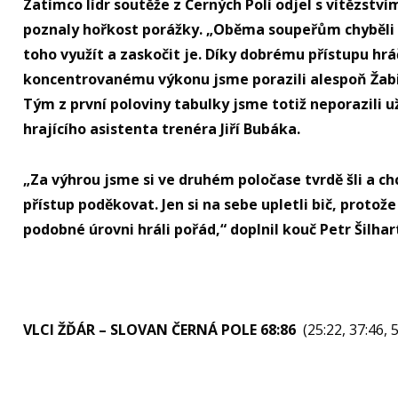
Zatímco lídr soutěže z Černých Polí odjel s vítězstv
poznaly hořkost porážky. „Oběma soupeřům chyběli dů
toho využít a zaskočit je. Díky dobrému přístupu hrá
koncentrovanému výkonu jsme porazili alespoň Žabin
Tým z první poloviny tabulky jsme totiž neporazili už 
hrajícího asistenta trenéra Jiří Bubáka.
„Za výhrou jsme si ve druhém poločase tvrdě šli a ch
přístup poděkovat. Jen si na sebe upletli bič, protož
podobné úrovni hráli pořád,“ doplnil kouč Petr Šilhar
VLCI ŽĎÁR – SLOVAN ČERNÁ POLE 68:86
(25:22, 37:46, 