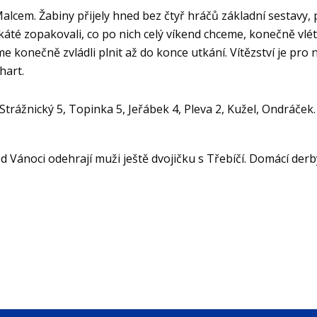
lcem. Žabiny přijely hned bez čtyř hráčů základní sestavy,
té zopakovali, co po nich celý víkend chceme, konečně vlétli
 konečně zvládli plnit až do konce utkání. Vítězství je pro n
hart.
trážnický 5, Topinka 5, Jeřábek 4, Pleva 2, Kužel, Ondráček. F
 Vánoci odehrají muži ještě dvojičku s Třebíčí. Domácí derby