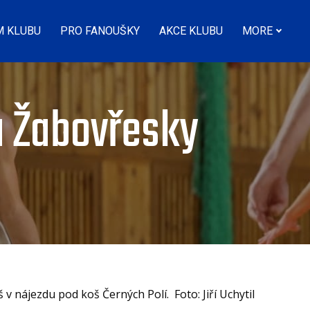
M KLUBU
PRO FANOUŠKY
AKCE KLUBU
MORE
a Žabovřesky
v nájezdu pod koš Černých Polí. Foto: Jiří Uchytil