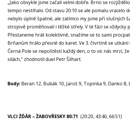
„Jako obvykle jsme začali velmi dobře. Brno se rozjížděl
tempo nestíhalo. Od stavu 20:10 se ale pomalu vracelo do
nebylo úplně špatné, ale zatímco my jsme při slušných ša
strojově proměňovali i těžké střely. V té fázi se vždycky pr
Přestaneme hrát kolektivně, snažíme se to sami procpa
Brňanům hrálo přesně do karet. Ve 3. čtvrtině se utkání d
Černá Pole se nepoštěstí každý den, o to víc nás mrzí, že
silách,“ zhodnotil duel Petr Šilhart.
Body:
Beran 12, Bubák 10, Jaroš 9, Topinka 9, Danko 8, Lac
VLCI ŽĎÁR – ŽABOVŘESKY 80:71
(20:20, 43:40, 66:51)