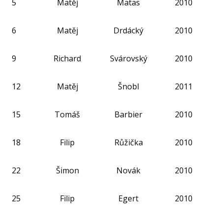
5
Matěj
Matas
2010
AKCE
6
Matěj
Drdácký
2010
KA
VI
9
Richard
Svárovský
2010
RE
12
Matěj
Šnobl
2011
VÝŽI
ST
15
Tomáš
Barbier
2010
MČ
18
Filip
Růžička
2010
NF 
ŠBL
22
Šimon
Novák
2010
BAS
GI
25
Filip
Egert
2010
RO
SPOR