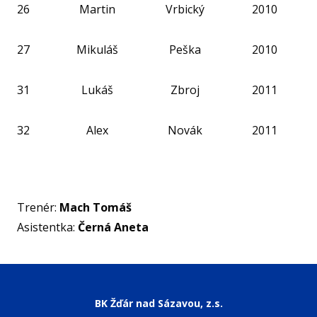
26
Martin
Vrbický
2010
FO
27
Mikuláš
Peška
2010
NF
31
Lukáš
Zbroj
2011
O KL
32
Alex
Novák
2011
VIZ
PŘ
PŘ
Trenér:
Mach Tomáš
SP
Asistentka:
Černá Aneta
ČL
PA
DO
BK Žďár nad Sázavou, z.s.
STAŽ