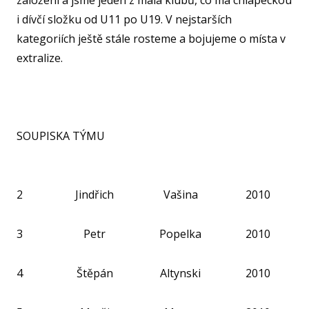
založení a jsme jeden z mála klubů, co má chlapeckou
SPOR
KLUB
i dívčí složku od U11 po U19. V nejstarších
kategoriích ještě stále rosteme a bojujeme o místa v
SPS
extralize.
SP
PLA
NE
SOUPISKA TÝMU
BAS
ACA
FY
2
Jindřich
Vašina
2010
O TĚ
RO
3
Petr
Popelka
2010
PRO 
4
Štěpán
Altynski
2010
FA
KL