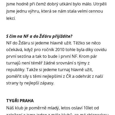
jsme hodně při čemž dobrý utkání bylo málo. Utrpěli
U15
jsme jednu výhru, která se nám stala velmi cennou
U15
lekcí.
U14
U14
S čím na NF a do Žďáru přijíždíte?
NF do Žďáru si jedeme hlavně užít. Těžko se něco
U13
očekává, když pro ročník 2010 tohle byla díky covidu
U13
první sezóna a tak to bude i první NF. Krom pár
turnajů není téměř žádné srovnání s týmy z
U12
republiky. Takže si jedeme turnaj hlavně užít,
U11
poměřit síly s těmi nejlepšími z ČR a odehrát z naší
MINI
strany ty nejlepší zápasy.
U1
U8
TYGŘI PRAHA
ŠKO
Náš klub je poměrně mladý, letos oslaví 10let od