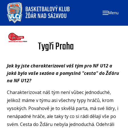
Menu
ÚVO
ZAČN
NÁ
Tygři Praha
ZŠ
ZŠ
Jak by jste charakterizoval váš tým pro NF U12 a
ZŠ
jaká byla vaše sezóna a pomyslná "cesta" do Žďáru
TÝMY
na NF U12?
MU
Charakterizovat náš tým není vůbec jednoduché,
jelikož máme v týmu asi všechny typy hráčů, krom
ŽE
vysokých. Povahově je to skvělá parta, má své lídry, i
U17
nenápadné hráče, ale taky ty co si rádi dělají vše po
U1
svém. Cesta do Žďáru nebyla jednoduchá. Odehráli