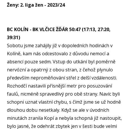
Ženy: 2. liga žen - 2023/24
U15
U15
U14
BC KOLÍN - BK VLČICE ŽĎÁR 50:47 (17:13, 27:20,
39:31)
U14
Sobotu jsme zahájily již v dopoledních hodinách v
U13
Kolíně, kam nás odcestovalo z důvodu nemocí a
U13
absencí pouze sedm. Vstup do utkání byl poměrně
nervózní a opatrný z obou stran, z čehož plynulo
U12
především neproměňování střel z delší vzdálenosti.
U11
Rozhodčí nastavili přísnější metr pro posuzování
MINI
faulů, nicméně spravedlivý pro obě strany. Navíc byli
U1
schopni uznat vlastní chybu, s čímž jsme se už hodně
dlouhou dobu nesetkaly. Když se ale v úvodních
U8
ŠKO
minutách zranila Kopí a nebyla schopná již nastoupit,
bylo jasné, že odehrát zbytek jen v šesti bude velmi