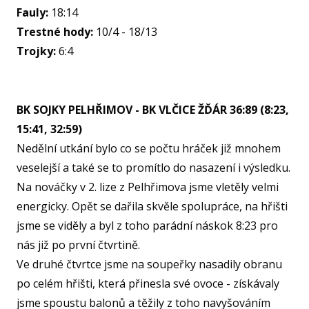
Fauly:
18:14
KA
Trestné hody:
10/4 - 18/13
VI
Trojky:
6:4
RE
VÝŽI
BK SOJKY PELHŘIMOV - BK VLČICE ŽĎÁR 36:89 (8:23,
ST
15:41, 32:59)
MČ
Nedělní utkání bylo co se počtu hráček již mnohem
veselejší a také se to promítlo do nasazení i výsledku.
NF 
Na nováčky v 2. lize z Pelhřimova jsme vletěly velmi
ŠBL
energicky. Opět se dařila skvěle spolupráce, na hřišti
BAS
jsme se viděly a byl z toho parádní náskok 8:23 pro
GI
nás již po první čtvrtině.
RO
Ve druhé čtvrtce jsme na soupeřky nasadily obranu
SPOR
po celém hřišti, která přinesla své ovoce - získávaly
jsme spoustu balonů a těžily z toho navyšováním
FO