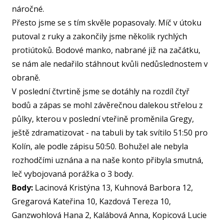
SPOR
náročné.
KLUB
Přesto jsme se s tím skvěle popasovaly. Míč v útoku
SPS
putoval z ruky a zakončily jsme několik rychlých
protiútoků. Bodové manko, nabrané již na začátku,
SP
se nám ale nedařilo stáhnout kvůli nedůslednostem v
PLA
obraně.
NL
V poslední čtvrtině jsme se dotáhly na rozdíl čtyř
bodů a zápas se mohl závěrečnou dalekou střelou z
FY
O TĚ
půlky, kterou v poslední vteřině proměnila Gregy,
ještě zdramatizovat - na tabuli by tak svítilo 51:50 pro
RO
Kolín, ale podle zápisu 50:50. Bohužel ale nebyla
PRO 
rozhodčími uznána a na naše konto přibyla smutná,
leč vybojovaná porážka o 3 body.
FA
Body:
Lacinová Kristýna 13, Kuhnová Barbora 12,
KL
Gregarová Kateřina 10, Kazdová Tereza 10,
Ganzwohlová Hana 2, Kalábová Anna, Kopicová Lucie
AKCE