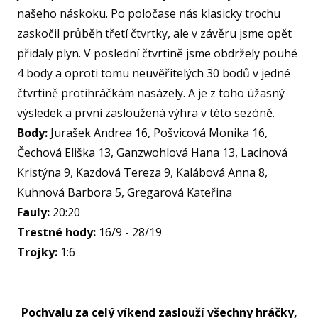
našeho náskoku. Po poločase nás klasicky trochu
NF
zaskočil průběh třetí čtvrtky, ale v závěru jsme opět
přidaly plyn. V poslední čtvrtině jsme obdržely pouhé
4 body a oproti tomu neuvěřitelých 30 bodů v jedné
O KL
čtvrtině protihráčkám nasázely. A je z toho úžasný
VIZ
výsledek a první zasloužená výhra v této sezóně.
Body:
Jurašek Andrea 16, Pošvicová Monika 16,
PŘ
Čechová Eliška 13, Ganzwohlová Hana 13, Lacinová
PŘ
Kristýna 9, Kazdová Tereza 9, Kalábová Anna 8,
SP
Kuhnová Barbora 5, Gregarová Kateřina
Fauly:
20:20
ČL
Trestné hody:
16/9 - 28/19
PA
Trojky:
1:6
DO
STAŽ
Pochvalu za celý víkend zaslouží všechny hráčky,
TR