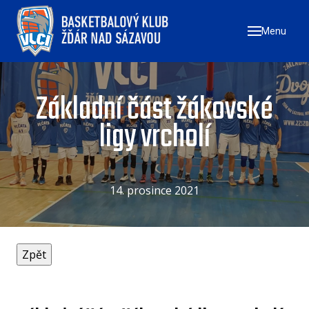
Menu
ÚVO
ZAČN
NÁ
Základní část žákovské
ZŠ
ligy vrcholí
ZŠ
ZŠ
14. prosince 2021
TÝMY
MU
ŽE
U17
U1