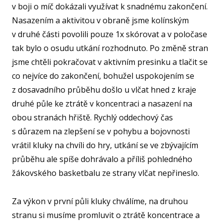
SPOR
v boji o míč dokázali využívat k snadnému zakončení.
KLUB
Nasazením a aktivitou v obraně jsme kolínským
SPS
v druhé části povolili pouze 1x skórovat a v poločase
tak bylo o osudu utkání rozhodnuto. Po změně stran
SP
jsme chtěli pokračovat v aktivním presinku a tlačit se
PLA
co nejvíce do zakončení, bohužel uspokojením se
NE
z dosavadního průběhu došlo u vlčat hned z kraje
BAS
druhé půle ke ztrátě v koncentraci a nasazení na
ACA
obou stranách hřiště. Rychlý oddechový čas
FY
s důrazem na zlepšení se v pohybu a bojovnosti
O TĚ
vrátil kluky na chvíli do hry, utkání se ve zbývajícím
RO
průběhu ale spíše dohrávalo a příliš pohledného
žákovského basketbalu ze strany vlčat nepřineslo.
PRO 
FA
Za výkon v první půli kluky chválíme, na druhou
stranu si musíme promluvit o ztrátě koncentrace a
KL