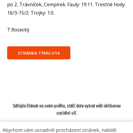
po 2, Trávníček, Cempírek. Fauly: 19:11. Trestné hody:
FO
16/3-15/2. Trojky: 1:0.
NF
T.Rosecký
O KL
STRÁNKA TÝMU U14
VIZ
PŘ
PŘ
SP
ČL
Sdílejte článek na svém profilu, stáčí dole vybrat vaši oblíbenou
sociální síť.
PA
DO
Abychom vám usnadnili procházení stránek, nabídli
STAŽ