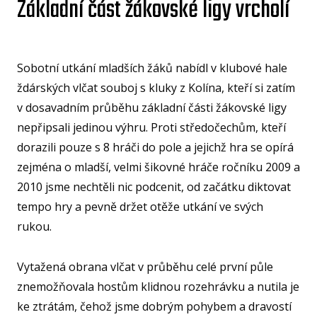
Základní část žákovské ligy vrcholí
U15
U15
U14
Sobotní utkání mladších žáků nabídl v klubové hale
ždárských vlčat souboj s kluky z Kolína, kteří si zatím
U14
v dosavadním průběhu základní části žákovské ligy
U13
nepřipsali jedinou výhru. Proti středočechům, kteří
dorazili pouze s 8 hráči do pole a jejichž hra se opírá
U13
zejména o mladší, velmi šikovné hráče ročníku 2009 a
U12
2010 jsme nechtěli nic podcenit, od začátku diktovat
U11
tempo hry a pevně držet otěže utkání ve svých
MINI
rukou.
U1
Vytažená obrana vlčat v průběhu celé první půle
U8
znemožňovala hostům klidnou rozehrávku a nutila je
ŠKO
ke ztrátám, čehož jsme dobrým pohybem a dravostí