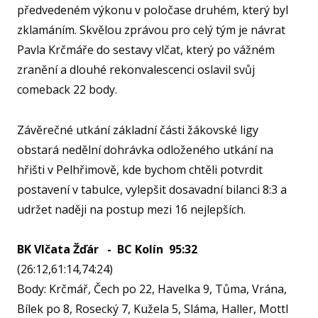
předvedeném výkonu v poločase druhém, který byl
zklamáním. Skvělou zprávou pro celý tým je návrat
AKCE
Pavla Krčmáře do sestavy vlčat, který po vážném
KA
zranění a dlouhé rekonvalescenci oslavil svůj
VI
comeback 22 body.
RE
VÝŽI
Závěrečné utkání základní části žákovské ligy
obstará nedělní dohrávka odloženého utkání na
ST
hřišti v Pelhřimově, kde bychom chtěli potvrdit
MČ
postavení v tabulce, vylepšit dosavadní bilanci 8:3 a
NF 
udržet naději na postup mezi 16 nejlepších.
ŠBL
BAS
BK Vlčata Žďár - BC Kolín 95:32
(26:12,61:14,74:24)
GI
Body: Krčmář, Čech po 22, Havelka 9, Tůma, Vrána,
RO
Bílek po 8, Rosecký 7, Kužela 5, Sláma, Haller, Mottl
SPOR