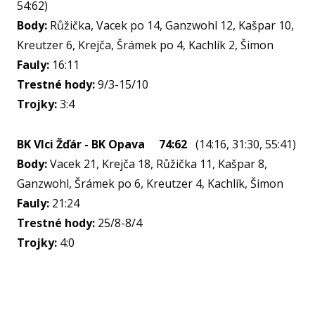
54:62)
NF
Body:
Růžička, Vacek po 14, Ganzwohl 12, Kašpar 10,
Kreutzer 6, Krejča, Šrámek po 4, Kachlík 2, Šimon
Fauly:
16:11
O KL
Trestné hody:
9/3-15/10
Trojky:
3:4
VIZ
PŘ
BK Vlci Žďár - BK Opava 74:62
(14:16, 31:30, 55:41)
PŘ
Body:
Vacek 21, Krejča 18, Růžička 11, Kašpar 8,
Ganzwohl, Šrámek po 6, Kreutzer 4, Kachlík, Šimon
SP
Fauly:
21:24
ČL
Trestné hody:
25/8-8/4
PA
Trojky:
4:0
DO
STAŽ
TR