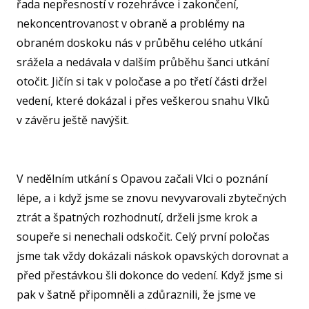
řada nepřesností v rozehrávce i zakončení,
SPOR
KLUB
nekoncentrovanost v obraně a problémy na
obraném doskoku nás v průběhu celého utkání
SPS
srážela a nedávala v dalším průběhu šanci utkání
SP
otočit. Jičín si tak v poločase a po třetí části držel
PLA
vedení, které dokázal i přes veškerou snahu Vlků
v závěru ještě navýšit.
NL
FY
O TĚ
V nedělním utkání s Opavou začali Vlci o poznání
RO
lépe, a i když jsme se znovu nevyvarovali zbytečných
ztrát a špatných rozhodnutí, drželi jsme krok a
PRO 
soupeře si nenechali odskočit. Celý první poločas
FA
jsme tak vždy dokázali náskok opavských dorovnat a
KL
před přestávkou šli dokonce do vedení. Když jsme si
pak v šatně připomněli a zdůraznili, že jsme ve
AKCE