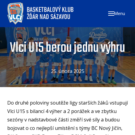
Menu
ÚVO
ZAČN
NÁ
Vlci U15 berou jednu výhru
ZŠ
ZŠ
ZŠ
25. února 2025
TÝMY
MU
Do druhé poloviny soutěže ligy starších žáků vstupují
ŽE
Vlci U15 s bilancí 4 výher a 2 porážek a ve zbytku
U17
sezóny v nadstavbové části změří své síly a budou
bojovat o co nejlepší umístění s týmy BC Nový Jičín,
U1