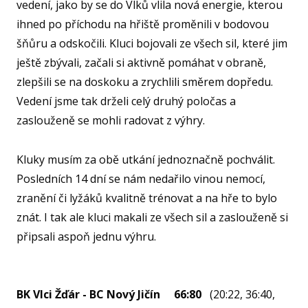
vedení, jako by se do Vlků vlila nová energie, kterou
KA
ihned po příchodu na hřiště proměnili v bodovou
šňůru a odskočili. Kluci bojovali ze všech sil, které jim
VI
ještě zbývali, začali si aktivně pomáhat v obraně,
RE
zlepšili se na doskoku a zrychlili směrem dopředu.
VÝŽI
Vedení jsme tak drželi celý druhý poločas a
ST
zaslouženě se mohli radovat z výhry.
MČ
Kluky musím za obě utkání jednoznačně pochválit.
NF 
Posledních 14 dní se nám nedařilo vinou nemocí,
ŠBL
zranění či lyžáků kvalitně trénovat a na hře to bylo
BAS
znát. I tak ale kluci makali ze všech sil a zaslouženě si
připsali aspoň jednu výhru.
GI
RO
SPOR
BK Vlci Žďár - BC Nový Jičín 66:80
(20:22, 36:40,
FO