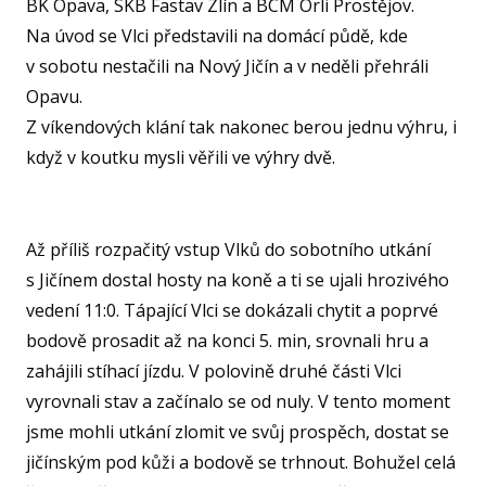
BK Opava, SKB Fastav Zlín a BCM Orli Prostějov.
U15
Na úvod se Vlci představili na domácí půdě, kde
U15
v sobotu nestačili na Nový Jičín a v neděli přehráli
Opavu.
U14
Z víkendových klání tak nakonec berou jednu výhru, i
U14
když v koutku mysli věřili ve výhry dvě.
U13
U13
Až příliš rozpačitý vstup Vlků do sobotního utkání
U12
s Jičínem dostal hosty na koně a ti se ujali hrozivého
vedení 11:0. Tápající Vlci se dokázali chytit a poprvé
U11
MINI
bodově prosadit až na konci 5. min, srovnali hru a
zahájili stíhací jízdu. V polovině druhé části Vlci
U1
vyrovnali stav a začínalo se od nuly. V tento moment
U8
jsme mohli utkání zlomit ve svůj prospěch, dostat se
ŠKO
jičínským pod kůži a bodově se trhnout. Bohužel celá