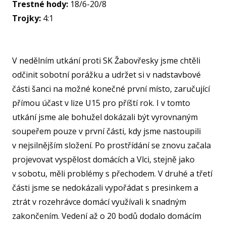
Trestné hody:
18/6-20/8
NF
Trojky:
4:1
O KL
V nedělním utkání proti SK Žabovřesky jsme chtěli
odčinit sobotní porážku a udržet si v nadstavbové
VIZ
části šanci na možné konečné první místo, zaručující
PŘ
přímou účast v lize U15 pro příští rok. I v tomto
PŘ
utkání jsme ale bohužel dokázali být vyrovnaným
soupeřem pouze v první části, kdy jsme nastoupili
SP
v nejsilnějším složení. Po prostřídání se znovu začala
ČL
projevovat vyspělost domácích a Vlci, stejně jako
PA
v sobotu, měli problémy s přechodem. V druhé a třetí
části jsme se nedokázali vypořádat s presinkem a
DO
ztrát v rozehrávce domácí využívali k snadným
STAŽ
zakončením. Vedení až o 20 bodů dodalo domácím
TR