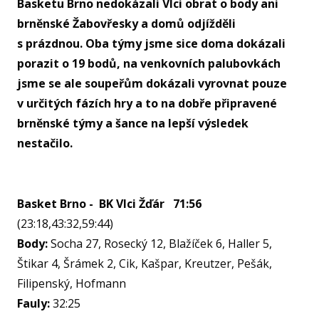
Basketu Brno nedokázali Vlci obrat o body ani
U15
brněnské Žabovřesky a domů odjížděli
U15
s prázdnou. Oba týmy jsme sice doma dokázali
porazit o 19 bodů, na venkovních palubovkách
U14
jsme se ale soupeřům dokázali vyrovnat pouze
U14
v určitých fázích hry a to na dobře připravené
U13
brněnské týmy a šance na lepší výsledek
nestačilo.
U13
U12
Basket Brno - BK Vlci Žďár 71:56
U11
MINI
(23:18,43:32,59:44)
Body:
Socha 27, Rosecký 12, Blažíček 6, Haller 5,
U1
Štikar 4, Šrámek 2, Cik, Kašpar, Kreutzer, Pešák,
U8
Filipenský, Hofmann
ŠKO
Fauly:
32:25