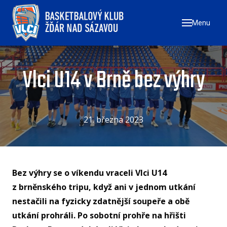
Menu
ÚVO
ZAČN
NÁ
Vlci U14 v Brně bez výhry
ZŠ
ZŠ
ZŠ
21. března 2023
TÝMY
MU
Bez výhry se o víkendu vraceli Vlci U14
ŽE
z brněnského tripu, když ani v jednom utkání
U17
nestačili na fyzicky zdatnější soupeře a obě
utkání prohráli. Po sobotní prohře na hřišti
U1