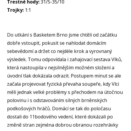
Trestné hody:
31/5-35/10
SPOR
KLUB
Trojky:
1:1
SPS
SP
Do utkání s Basketem Brno jsme chtěli od začátku
PLA
dobře vstoupit, pokusit se nahlodat domácím
sebevědomí a držet co nejdéle krok a vyrovnaný
NL
výsledek. Tomu odpovídala i zahajovací sestava Vlků,
FY
která nastoupila v nejsilnějším možném složení a
O TĚ
úvodní tlak dokázala odrazit. Postupem minut se ale
RO
začala projevovat fyzická převaha soupeře, kdy Vlci
měli jednak velké problémy s přechodem na útočnou
PRO 
polovinu i s odstavováním silných brněnských
FA
podkošových hráčů. Domácí se tak do poločasu
KL
dostali do 11bodového vedení, které dokázali po
změně stran zejména dobrou obranou rozehrávky
AKCE