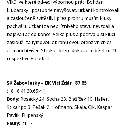
Vlků, ve které odvedl výbornou práci Bohdan
KA
Liubarskyi, postupně navyšovat, utkání kontrolovali
a zaslouženě zvítězili. I přes prohru musím kluky
VI
pochválit. Utkání za nepříznivého stavu nevzdali a
RE
bojovali až do konce. Velké plus a pochvalu si kluci
VÝŽI
zaslouží za týmovou obranu dvou ofenzivních es
ST
domácích(Fišer, Straka), které dokázali udržet na 10,
respektive 8 bodech.
MČ
NF 
ŠBL
SK Žabovřesky - BK Vlci Žďár 87:65
BAS
(18:18,41:30,65:41)
Body:
Rosecký 24, Socha 23, Blažíček 10, Haller,
GI
Štikar po 3, Pešák 2, Hofmann, Skala, Cik, Kašpar,
RO
Pavlík, Filipenský
SPOR
Fauly:
21:17
FO