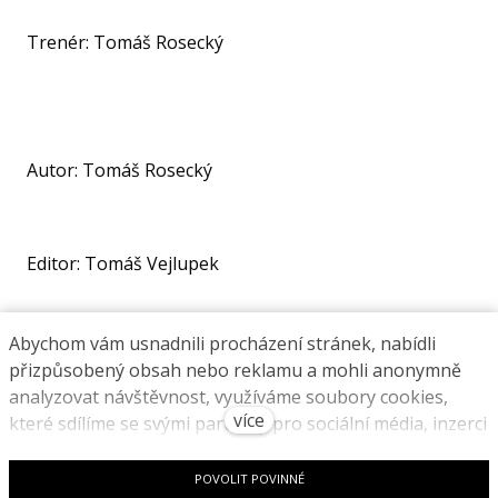
Trenér: Tomáš Rosecký
Autor: Tomáš Rosecký
Editor: Tomáš Vejlupek
Abychom vám usnadnili procházení stránek, nabídli
přizpůsobený obsah nebo reklamu a mohli anonymně
BK Žďár nad Sázavou, z.s.
analyzovat návštěvnost, využíváme soubory cookies,
Komenského 973/4
více
které sdílíme se svými partnery pro sociální média, inzerci
59101 Žďár nad Sázavou
a analýzu. Jejich nastavení upravíte odkazem "Nastavení
IČ: 228 35 148
cookies" a kdykoliv jej můžete změnit v patičce webu.
POVOLIT POVINNÉ