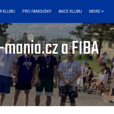
M KLUBU
PRO FANOUŠKY
AKCE KLUBU
MORE
-mania.cz a FIBA