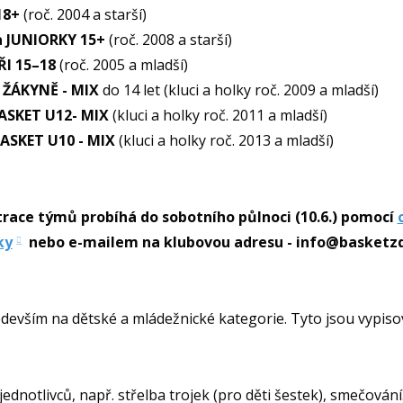
18+
(roč. 2004 a starší)
a JUNIORKY 15+
(roč. 2008 a starší)
ŘI 15–18
(roč. 2005 a mladší)
 ŽÁKYNĚ - MIX
do 14 let (kluci a holky roč. 2009 a mladší)
ASKET U12- MIX
(kluci a holky roč. 2011 a mladší)
ASKET U10 - MIX
(kluci a holky roč. 2013 a mladší)
trace týmů probíhá do sobotního půlnoci (10.6.) pomocí
ky
nebo e-mailem na klubovou adresu - info@basketzd
evším na dětské a mládežnické kategorie. Tyto jsou vypisová
ednotlivců, např. střelba trojek (pro děti šestek), smečování.