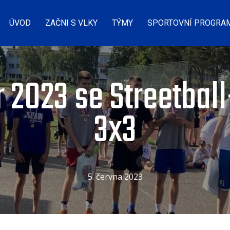
ÚVOD
ZAČNI S VLKY
TÝMY
SPORTOVNÍ PROGRA
 2023 se Streetball
3x3
5. června 2023