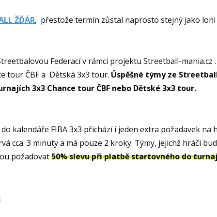
ALL ŽĎÁR
, přestože termín zůstal naprosto stejný jako loni
treetbalovou Federací v rámci projektu Streetball-mania.cz .
ce tour ČBF a Dětská 3x3 tour.
Úspěšné týmy ze Streetball
rnajích 3x3 Chance tour ČBF nebo Dětské 3x3 tour.
 do kalendáře FIBA 3x3 přichází i jeden extra požadavek na h
rvá cca. 3 minuty a má pouze 2 kroky. Týmy, jejichž hráči b
ohou požadovat
50% slevu při platbě startovného do turnaj
: