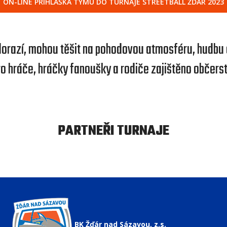
ON-LINE PŘIHLÁŠKA TÝMU DO TURNAJE STREETBALL ŽĎÁR 2023
j dorazí, mohou těšit na pohodovou atmosféru, hudbu
ro hráče, hráčky fanoušky a rodiče zajištěno občerst
PARTNEŘI TURNAJE
BK Žďár nad Sázavou, z.s.