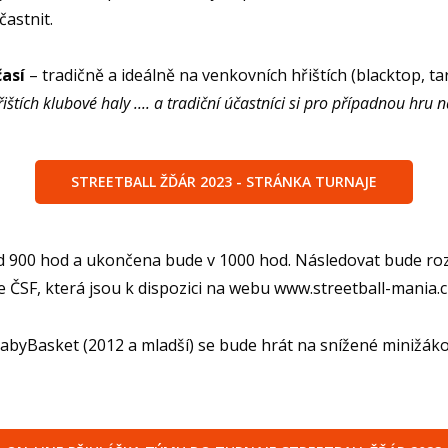
astnit.
así
– tradičně a ideálně na venkovních hřištích (blacktop, t
štích klubové haly .... a tradiční účastníci si pro případnou hru 
STREETBALL ŽĎÁR 2023 - STRÁNKA TURNAJE
od 900 hod a ukončena bude v 1000 hod. Následovat bude rozl
e ČSF, která jsou k dispozici na webu www.streetball-mania.c
BabyBasket (2012 a mladší) se bude hrát na snížené minižáko