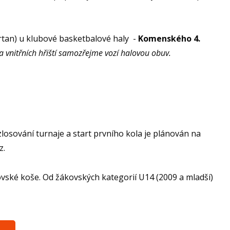
artan) u klubové basketbalové haly -
Komenského 4.
na vnitřních hřiští samozřejme vozí halovou obuv.
osování turnaje a start prvního kola je plánován na
z.
vské koše. Od žákovských kategorií U14 (2009 a mladší)