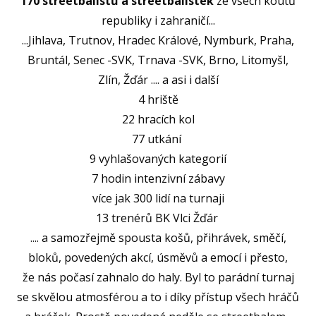
170 streetbalistů a streetbalistek
ze všech koutů
U15
republiky i zahraničí...
...Jihlava, Trutnov, Hradec Králové, Nymburk, Praha,
U15
Bruntál, Senec -SVK, Trnava -SVK, Brno, Litomyšl,
U14
Zlín, Žďár .... a asi i další
U14
4 hriště
22 hracích kol
U13
77 utkání
U13
9 vyhlašovaných kategorií
U12
7 hodin intenzivní zábavy
více jak 300 lidí na turnaji
U11
MINI
13 trenérů BK Vlci Žďár
.... a samozřejmě spousta košů, přihrávek, směčí,
U1
bloků, povedených akcí, úsměvů a emocí i přesto,
U8
že nás počasí zahnalo do haly. Byl to parádní turnaj
ŠKO
se skvělou atmosférou a to i díky přístup všech hráčů