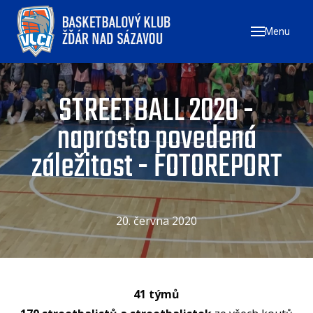
Menu
ÚVO
ZAČN
NÁ
STREETBALL 2020 -
ZŠ
naprosto povedená
ZŠ
záležitost - FOTOREPORT
ZŠ
TÝMY
MU
20. června 2020
ŽE
U17
41 týmů
U1