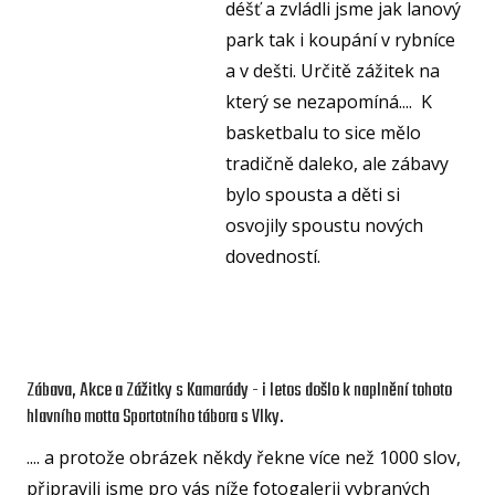
déšť a zvládli jsme jak lanový
KA
park tak i koupání v rybníce
a v dešti. Určitě zážitek na
VI
který se nezapomíná.... K
RE
basketbalu to sice mělo
VÝŽI
tradičně daleko, ale zábavy
ST
bylo spousta a děti si
osvojily spoustu nových
MČ
dovedností.
NF 
ŠBL
BAS
GI
Zábava, Akce a Zážitky s Kamarády - i letos došlo k naplnění tohoto
hlavního motta Sportotního tábora s Vlky.
RO
SPOR
.... a protože obrázek někdy řekne více než 1000 slov,
připravili jsme pro vás níže fotogalerii vybraných
FO