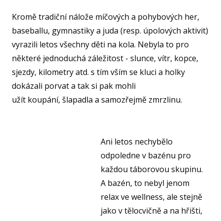
U15
Kromě tradiční nálože míčových a pohybových her,
U15
baseballu, gymnastiky a juda (resp. úpolových aktivit)
vyrazili letos všechny děti na kola. Nebyla to pro
U14
některé jednoduchá záležitost - slunce, vítr, kopce,
U14
sjezdy, kilometry atd. s tím vším se kluci a holky
U13
dokázali porvat a tak si pak mohli
užít koupání, šlapadla a samozřejmě zmrzlinu.
U13
U12
U11
Ani letos nechybělo
MINI
odpoledne v bazénu pro
každou táborovou skupinu.
U1
A bazén, to nebyl jenom
U8
relax ve wellness, ale stejně
ŠKO
jako v tělocvičně a na hřišti,