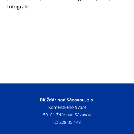
fotografií.
NF
O KL
VIZ
PŘ
PŘ
SP
ČL
BK Žďár nad Sázavou, z.s.
PA
Komenského 973/4
DO
59101 Žďár nad Sázavou
STAŽ
IČ: 228 35 148
TR