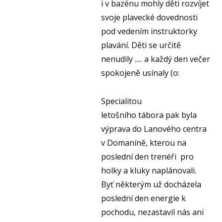
SPOR
i v bazénu mohly děti rozvíjet
KLUB
svoje plavecké dovednosti
pod vedením instruktorky
SPS
plavání. Děti se určitě
SP
nenudily ..... a každý den večer
PLA
spokojeně usínaly (o:
NL
Specialitou
FY
letošního tábora pak byla
O TĚ
výprava do Lanového centra
RO
v Domaníně, kterou na
poslední den trenéři pro
PRO 
holky a kluky naplánovali.
FA
Byť některým už docházela
KL
poslední den energie k
pochodu, nezastavil nás ani
AKCE