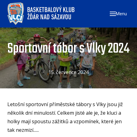
Menu
ÚVO
ZAČN
NÁ
Sportovní tábor s Vlky 2024
ZŠ
ZŠ
ZŠ
15. července 2024
TÝMY
MU
Letošní sportovní příměstské tábory s Vlky jsou již
ŽE
několik dní minulostí. Celkem jisté ale je, že kluci a
U17
holky mají spoustu zážitků a vzpomínek, které jen
tak nezmizí......
U1