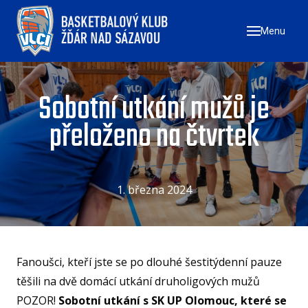
Menu
ÚVO
ZAČN
NÁ
Sobotní utkání mužů je
ZŠ
přeloženo na čtvrtek
ZŠ
ZŠ
1. března 2024
TÝMY
MU
ŽE
Fanoušci, kteří jste se po dlouhé šestitýdenní pauze
U17
těšili na dvě domácí utkání druholigových mužů
U1
POZOR!
Sobotní utkání s SK UP Olomouc, které se