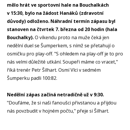
mělo hrát ve sportovní hale na Bouchalkách
U15
v 15:30, bylo na žádost Hanáků (zdravotní
U15
důvody) odloženo. Náhradní termín zápasu byl
U14
stanoven na čtvrtek 7. března od 20 hodin (hala
Bouchalky).
O víkendu proto na muže čeká jen
U14
nedělní duel se Šumperkem, s nímž se přetahují o
U13
osmičku pro play-off. "S ohledem na play-off je to pro
U13
nás velmi důležité utkání. Soupeři máme co vracet,"
říká trenér Petr Šilhart. Osmí Vlci v sedmém
U12
Šumperku padli 100:82.
U11
MINI
Nedělní zápas začíná netradičně už v 9:30.
U1
"Doufáme, že si naši fanoušci přivstanou a přijdou
nás povzbudit v hojném počtu," přeje si Šilhart.
U8
ŠKO