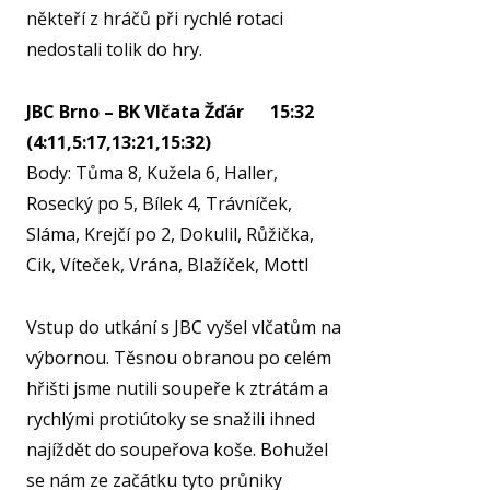
SPOR
někteří z hráčů při rychlé rotaci
KLUB
nedostali tolik do hry.
SPS
JBC Brno – BK Vlčata Žďár 15:32
SP
(4:11,5:17,13:21,15:32)
PLA
Body: Tůma 8, Kužela 6, Haller,
NL
Rosecký po 5, Bílek 4, Trávníček,
Sláma, Krejčí po 2, Dokulil, Růžička,
FY
O TĚ
Cik, Víteček, Vrána, Blažíček, Mottl
RO
Vstup do utkání s JBC vyšel vlčatům na
PRO 
výbornou. Těsnou obranou po celém
hřišti jsme nutili soupeře k ztrátám a
FA
rychlými protiútoky se snažili ihned
KL
najíždět do soupeřova koše. Bohužel
se nám ze začátku tyto průniky
AKCE