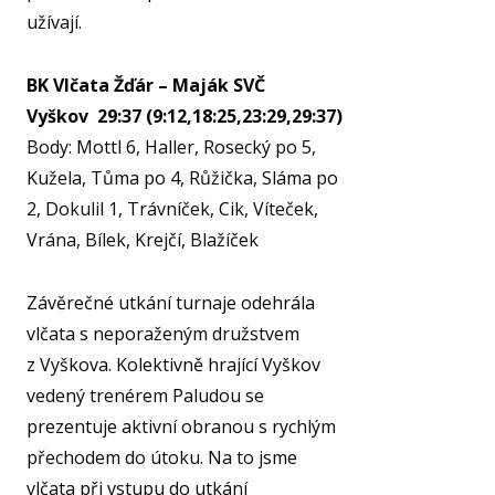
užívají.
BK Vlčata Žďár – Maják SVČ
Vyškov 29:37 (9:12,18:25,23:29,29:37)
Body: Mottl 6, Haller, Rosecký po 5,
Kužela, Tůma po 4, Růžička, Sláma po
2, Dokulil 1, Trávníček, Cik, Víteček,
Vrána, Bílek, Krejčí, Blažíček
Závěrečné utkání turnaje odehrála
vlčata s neporaženým družstvem
z Vyškova. Kolektivně hrající Vyškov
vedený trenérem Paludou se
prezentuje aktivní obranou s rychlým
přechodem do útoku. Na to jsme
vlčata při vstupu do utkání