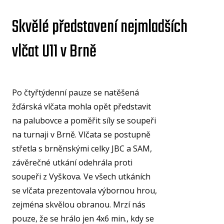
U15
Skvělé představení nejmladších
U15
vlčat U11 v Brně
U14
U14
U13
Po čtyřtýdenní pauze se natěšená
U13
žďárská vlčata mohla opět představit
na palubovce a poměřit síly se soupeři
U12
na turnaji v Brně. Vlčata se postupně
U11
střetla s brněnskými celky JBC a SAM,
MINI
závěrečné utkání odehrála proti
U1
soupeři z Vyškova. Ve všech utkáních
se vlčata prezentovala výbornou hrou,
U8
ŠKO
zejména skvělou obranou. Mrzí nás
pouze, že se hrálo jen 4x6 min., kdy se