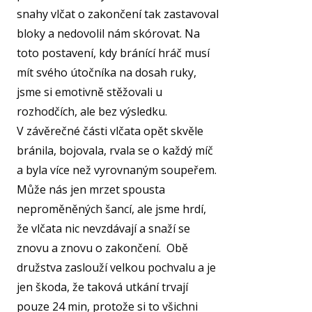
snahy vlčat o zakončení tak zastavoval
bloky a nedovolil nám skórovat. Na
toto postavení, kdy bránící hráč musí
mít svého útočníka na dosah ruky,
jsme si emotivně stěžovali u
rozhodčích, ale bez výsledku.
V závěrečné části vlčata opět skvěle
bránila, bojovala, rvala se o každý míč
a byla více než vyrovnaným soupeřem.
Může nás jen mrzet spousta
neproměněných šancí, ale jsme hrdí,
že vlčata nic nevzdávají a snaží se
znovu a znovu o zakončení. Obě
družstva zaslouží velkou pochvalu a je
jen škoda, že taková utkání trvají
pouze 24 min, protože si to všichni