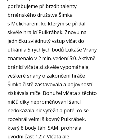
potřebujeme přibrzdit talenty
brněnského družstva Šimka
s Melicharem, ke kterým se přidal
skvěle hrající Pulkrábek. Znovu na
jedničku zvládnutý vstup vlčat do
utkání a 5 rychlých bodů Lukáše Vrány
znamenalo v 2 min. vedení 5:0. Aktivně
bránící vlčata si skvěle vypomáhala,
veškeré snahy o zakončení hráče
Šimka čistě zastavovala a bojovností
získávala míče. Bohužel vlčata z těchto
míčů díky neproměňování šancí
nedokázala nic vytěžit a poté, co se
rozehrál velmi šikovný Pulkrábek,
který 8 body táhl SAM, prohrála
úvodní část 12:7. Vlčata ale