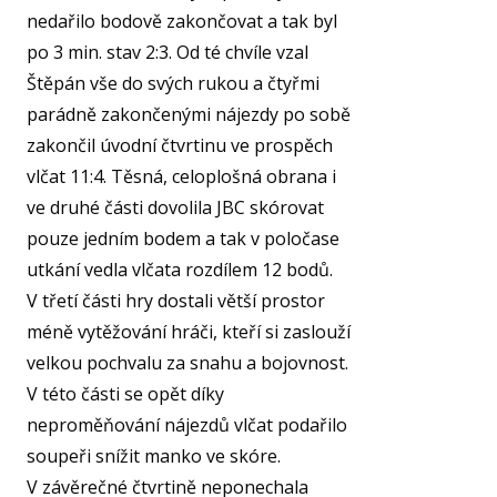
nedařilo bodově zakončovat a tak byl
KA
po 3 min. stav 2:3. Od té chvíle vzal
VI
Štěpán vše do svých rukou a čtyřmi
parádně zakončenými nájezdy po sobě
RE
zakončil úvodní čtvrtinu ve prospěch
VÝŽI
vlčat 11:4. Těsná, celoplošná obrana i
ST
ve druhé části dovolila JBC skórovat
MČ
pouze jedním bodem a tak v poločase
utkání vedla vlčata rozdílem 12 bodů.
NF 
V třetí části hry dostali větší prostor
ŠBL
méně vytěžování hráči, kteří si zaslouží
BAS
velkou pochvalu za snahu a bojovnost.
GI
V této části se opět díky
RO
neproměňování nájezdů vlčat podařilo
SPOR
soupeři snížit manko ve skóre.
V závěrečné čtvrtině neponechala
FO