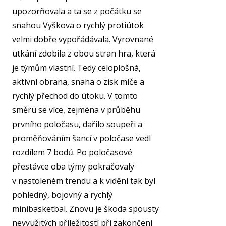
upozorňovala a ta se z počátku se
snahou Vyškova o rychlý protiútok
velmi dobře vypořádávala. Vyrovnané
utkání zdobila z obou stran hra, která
je týmům vlastní. Tedy celoplošná,
aktivní obrana, snaha o zisk míče a
rychlý přechod do útoku. V tomto
směru se více, zejména v průběhu
prvního poločasu, dařilo soupeři a
proměňováním šancí v poločase vedl
rozdílem 7 bodů. Po poločasové
přestávce oba týmy pokračovaly
v nastoleném trendu a k vidění tak byl
pohledný, bojovný a rychlý
minibasketbal. Znovu je škoda spousty
nevyužitých příležitostí při zakončení