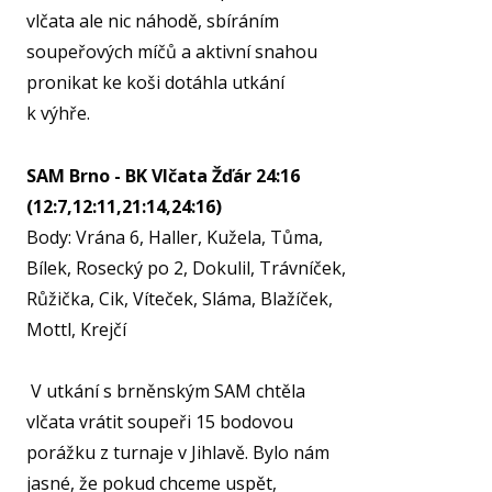
vlčata ale nic náhodě, sbíráním
NF
soupeřových míčů a aktivní snahou
pronikat ke koši dotáhla utkání
k výhře.
O KL
VIZ
SAM Brno - BK Vlčata Žďár 24:16
(12:7,12:11,21:14,24:16)
PŘ
Body: Vrána 6, Haller, Kužela, Tůma,
PŘ
Bílek, Rosecký po 2, Dokulil, Trávníček,
SP
Růžička, Cik, Víteček, Sláma, Blažíček,
Mottl, Krejčí
ČL
PA
V utkání s brněnským SAM chtěla
DO
vlčata vrátit soupeři 15 bodovou
STAŽ
porážku z turnaje v Jihlavě. Bylo nám
jasné, že pokud chceme uspět,
TR