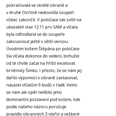
pokračovala ve skvělé obraně a
v druhé čtvrtině nedovolila soupeři
vůbec zakončit. V poločase tak svítil na
ukazateli stav 12:11 pro SAM a vlčata
byla odhodlaná se do soupeře
zakousnout ještě s větší vervou.
Úvodním košem Štěpána po poločase
šla vlčata dokonce do vedení, bohužel
od té chvíle začal na hřišti excelovat
brněnský Šimko. I přesto, že se nám jej
dařilo výpomocí v obraně zastavovat,
nasázel vlčatům 9 bodů v řadě. Velmi
se nám ale opět nelíbilo jeho
dominantní postavení pod košem, kde
podle našeho názoru porušuje
pravidlo obranných 3 vteřin a veškeré