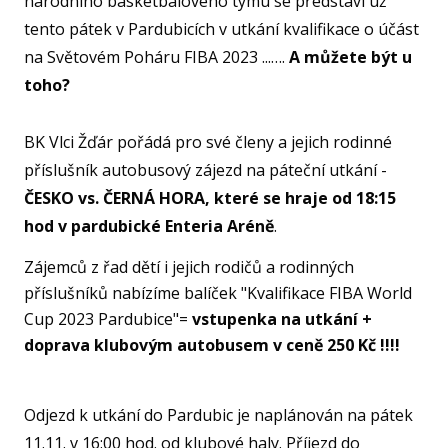
národního basketbalového týmu se představí už
U15
tento pátek v Pardubicích v utkání kvalifikace o účást
na Světovém Poháru FIBA 2023 ...….
A můžete být u
U15
toho?
U14
U14
BK Vlci Žďár pořádá pro své členy a jejich rodinné
příslušník autobusový zájezd na páteční utkání -
U13
ČESKO vs. ČERNÁ HORA, které se hraje od 18:15
U13
hod v pardubické Enteria Aréně
.
U12
Zájemců z řad dětí i jejich rodičů a rodinných
U11
příslušníků nabízíme balíček "Kvalifikace FIBA World
MINI
Cup 2023 Pardubice"=
vstupenka na utkání +
doprava klubovým autobusem v ceně 250 Kč !!!!
U1
U8
ŠKO
Odjezd k utkání do Pardubic je naplánován na pátek
11.11. v 16:00 hod. od klubové haly. Příjezd do