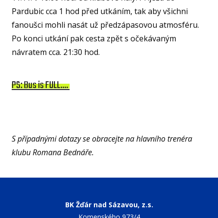
SPOR
Pardubic cca 1 hod před utkáním, tak aby všichni
KLUB
fanoušci mohli nasát už předzápasovou atmosféru.
SPS
Po konci utkání pak cesta zpět s očekávaným
SP
návratem cca. 21:30 hod.
PLA
PS: Bus is FULL....
NL
FY
O TĚ
RO
S případnými dotazy se obracejte na hlavního trenéra
klubu Romana Bednáře.
PRO 
FA
KL
BK Žďár nad Sázavou, z.s.
AKCE
Komenského 973/4