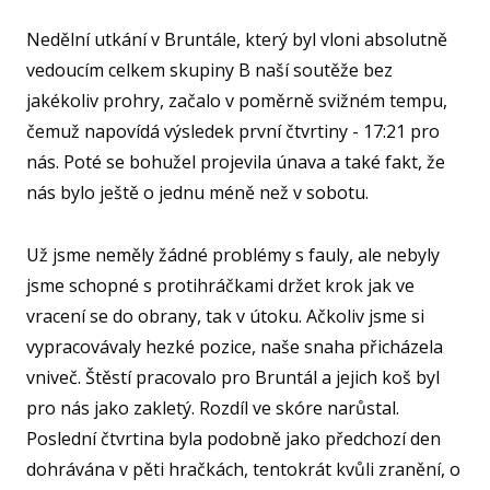
Nedělní utkání v Bruntále, který byl vloni absolutně
AKCE
vedoucím celkem skupiny B naší soutěže bez
KA
jakékoliv prohry, začalo v poměrně svižném tempu,
VI
čemuž napovídá výsledek první čtvrtiny - 17:21 pro
nás. Poté se bohužel projevila únava a také fakt, že
RE
VÝŽI
nás bylo ještě o jednu méně než v sobotu.
ST
Už jsme neměly žádné problémy s fauly, ale nebyly
MČ
jsme schopné s protihráčkami držet krok jak ve
vracení se do obrany, tak v útoku. Ačkoliv jsme si
NF 
vypracovávaly hezké pozice, naše snaha přicházela
ŠBL
vniveč. Štěstí pracovalo pro Bruntál a jejich koš byl
BAS
pro nás jako zakletý. Rozdíl ve skóre narůstal.
GI
Poslední čtvrtina byla podobně jako předchozí den
RO
dohrávána v pěti hračkách, tentokrát kvůli zranění, o
SPOR