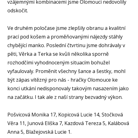
vzájemnými kombinacemi jsme Olomouci nedovolily
SPOR
KLUB
odskočit.
SPS
Ve druhém poločase jsme zlepšily obranu a kvalitní
SP
prací pod košem a proměňovanými nájezdy stáhly
PLA
chybějící manko. Poslední čtvrtinu jsme dohrávaly v
pěti, Věrka a Terka se kvůli několika sporně
NE
BAS
rozhodčími vyhodnoceným situacím bohužel
ACA
vyfaulovaly. Proměnit všechny šance a šestky, mohl
být zápas vítězný pro nás - hračky Olomouce ke
FY
O TĚ
konci utkání nedisponovaly takovým nasazením jako
na začátku. I tak ale z naší strany bezvadný výkon.
RO
PRO 
Pošvicová Monika 17, Kopicová Lucie 14, Stočková
Věra 11, Junová Eliška 7, Kazdová Tereza 5, Kalábová
FA
Anna 5, Blažejovská Lucie 1.
KL