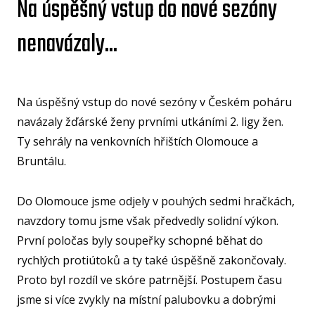
Na úspěšný vstup do nové sezóny
U15
nenavázaly...
U15
U14
U14
Na úspěšný vstup do nové sezóny v Českém poháru
U13
navázaly žďárské ženy prvními utkáními 2. ligy žen.
Ty sehrály na venkovních hřištích Olomouce a
U13
Bruntálu.
U12
Do Olomouce jsme odjely v pouhých sedmi hračkách,
U11
MINI
navzdory tomu jsme však předvedly solidní výkon.
První poločas byly soupeřky schopné běhat do
U1
rychlých protiútoků a ty také úspěšně zakončovaly.
U8
Proto byl rozdíl ve skóre patrnější. Postupem času
ŠKO
jsme si více zvykly na místní palubovku a dobrými