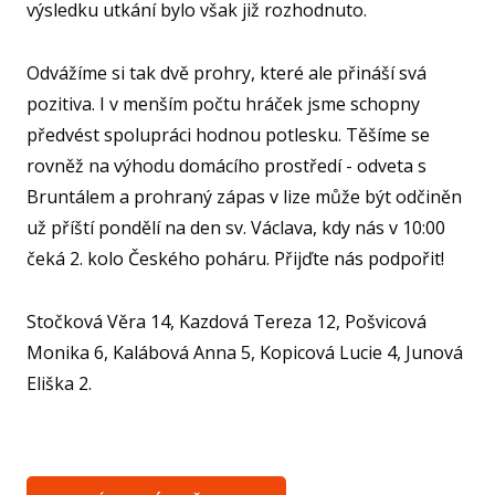
výsledku utkání bylo však již rozhodnuto.
FO
Odvážíme si tak dvě prohry, které ale přináší svá
NF
pozitiva. I v menším počtu hráček jsme schopny
předvést spolupráci hodnou potlesku. Těšíme se
rovněž na výhodu domácího prostředí - odveta s
O KL
Bruntálem a prohraný zápas v lize může být odčiněn
VIZ
už příští pondělí na den sv. Václava, kdy nás v 10:00
čeká 2. kolo Českého poháru. Přijďte nás podpořit!
PŘ
PŘ
Stočková Věra 14, Kazdová Tereza 12, Pošvicová
SP
Monika 6, Kalábová Anna 5, Kopicová Lucie 4, Junová
Eliška 2.
ČL
PA
DO
STAŽ