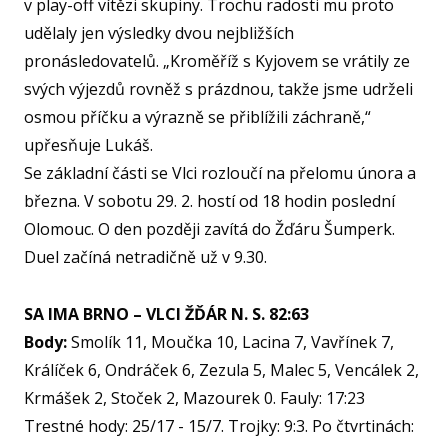
v play-off vítězi skupiny. Trochu radosti mu proto
udělaly jen výsledky dvou nejbližších
FAN
pronásledovatelů. „Kroměříž s Kyjovem se vrátily ze
KL
svých výjezdů rovněž s prázdnou, takže jsme udrželi
osmou příčku a výrazně se přiblížili záchraně,“
AKCE
upřesňuje Lukáš.
PLA
Se základní části se Vlci rozloučí na přelomu února a
NL
března. V sobotu 29. 2. hostí od 18 hodin poslední
Olomouc. O den později zavítá do Žďáru Šumperk.
FY
Duel začíná netradičně už v 9.30.
O TĚ
RO
SA IMA BRNO – VLCI ŽĎÁR N. S. 82:63
VI
Body:
Smolík 11, Moučka 10, Lacina 7, Vavřínek 7,
Králíček 6, Ondráček 6, Zezula 5, Malec 5, Vencálek 2,
RE
VÝŽI
Krmášek 2, Stoček 2, Mazourek 0. Fauly: 17:23
Trestné hody: 25/17 - 15/7. Trojky: 9:3. Po čtvrtinách:
KA