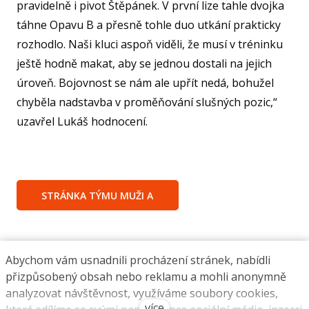
pravidelně i pivot Štěpánek. V první lize tahle dvojka
táhne Opavu B a přesně tohle duo utkání prakticky
rozhodlo. Naši kluci aspoň viděli, že musí v tréninku
ještě hodně makat, aby se jednou dostali na jejich
úroveň. Bojovnost se nám ale upřít nedá, bohužel
chyběla nadstavba v proměňování slušných pozic,“
uzavřel Lukáš hodnocení.
STRÁNKA TÝMU MUŽI A
Abychom vám usnadnili procházení stránek, nabídli
přizpůsobený obsah nebo reklamu a mohli anonymně
BK Žďár nad Sázavou, z.s.
analyzovat návštěvnost, využíváme soubory cookies,
Komenského 973/4
více