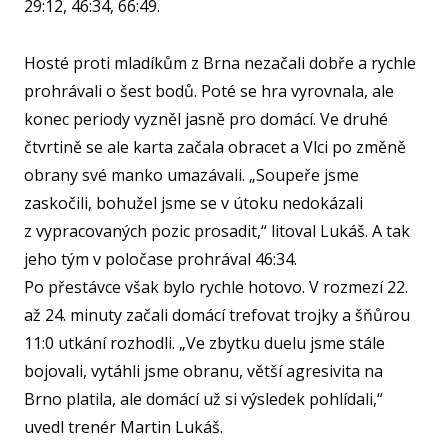
29:12, 46:34, 66:49.
ST
MČ
Hosté proti mladíkům z Brna nezačali dobře a rychle
prohrávali o šest bodů. Poté se hra vyrovnala, ale
NF 
konec periody vyzněl jasně pro domácí. Ve druhé
ŠBL
čtvrtině se ale karta začala obracet a Vlci po změně
BAS
obrany své manko umazávali. „Soupeře jsme
GI
zaskočili, bohužel jsme se v útoku nedokázali
z vypracovaných pozic prosadit,“ litoval Lukáš. A tak
RO
SPOR
jeho tým v poločase prohrával 46:34.
Po přestávce však bylo rychle hotovo. V rozmezí 22.
FO
až 24. minuty začali domácí trefovat trojky a šňůrou
NF
11:0 utkání rozhodli. „Ve zbytku duelu jsme stále
bojovali, vytáhli jsme obranu, větší agresivita na
Brno platila, ale domácí už si výsledek pohlídali,“
O KL
uvedl trenér Martin Lukáš.