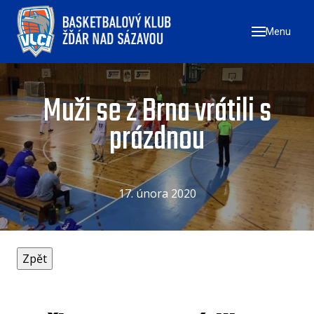
Menu
ÚVO
AKTU
ZAČN
Muži se z Brna vrátili s
NÁ
prázdnou
ZŠ
ZŠ
ZŠ
17. února 2020
TÝMY
MU
ŽE
U17