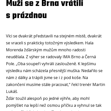
Muži se z Brna vrátili
U1
s prázdnou
U15
U15
U14
Vlci se dvakrát představili na stejném místě, dvakrát
U14
se vraceli s prakticky totožným výsledkem. Hala
Morenda žďárským mužům mnoho radosti
U13
neudělala. Z výher se radovaly IMA Brno a Černá
U13
Pole. „Oba soupeři vyhráli zaslouženě. K lepšímu
U12
výsledku nám scházela přesnější muška. Nedařilo se
nám z dálky a trápili jsme se i z pod koše. Na
U11
zakončení musíme stále pracovat,“ řekl trenér Martin
MINI
Lukáš.
U1
Žďár toužil alespoň po jedné výhře, aby mohl
U8
pomýšlet na lepší než osmou příčku a vyhnul se tak
ŠKO