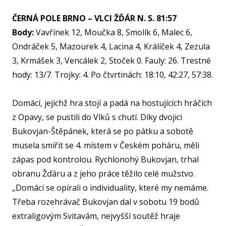
VIZ
ČERNÁ POLE BRNO – VLCI ŽĎÁR N. S. 81:57
PŘ
Body:
Vavřínek 12, Moučka 8, Smolík 6, Malec 6,
PŘ
Ondráček 5, Mazourek 4, Lacina 4, Králíček 4, Zezula
3, Krmášek 3, Vencálek 2, Stoček 0. Fauly: 26. Trestné
SP
hody: 13/7. Trojky: 4. Po čtvrtinách: 18:10, 42:27, 57:38.
ČL
PA
Domácí, jejichž hra stojí a padá na hostujících hráčích
z Opavy, se pustili do Vlků s chutí. Díky dvojici
DO
STAŽ
Bukovjan-Štěpánek, která se po pátku a sobotě
musela smířit se 4. místem v Českém poháru, měli
TR
zápas pod kontrolou. Rychlonohý Bukovjan, trhal
KONT
obranu Žďáru a z jeho práce těžilo celé mužstvo.
„Domácí se opírali o individuality, které my nemáme.
Třeba rozehrávač Bukovjan dal v sobotu 19 bodů
extraligovým Svitavám, nejvyšší soutěž hraje