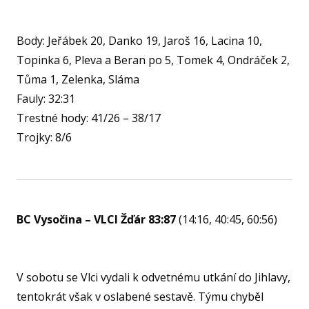
AKCE
Body: Jeřábek 20, Danko 19, Jaroš 16, Lacina 10,
KA
Topinka 6, Pleva a Beran po 5, Tomek 4, Ondráček 2,
Tůma 1, Zelenka, Sláma
VI
Fauly: 32:31
RE
Trestné hody: 41/26 – 38/17
VÝŽI
Trojky: 8/6
ST
MČ
NF 
BC Vysočina – VLCI Žďár 83:87
(14:16, 40:45, 60:56)
ŠBL
BAS
GI
V sobotu se Vlci vydali k odvetnému utkání do Jihlavy,
RO
tentokrát však v oslabené sestavě. Týmu chyběl
SPOR