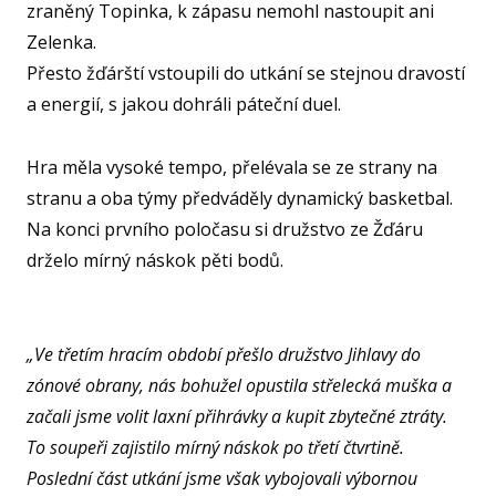
zraněný Topinka, k zápasu nemohl nastoupit ani
FO
Zelenka.
Přesto žďárští vstoupili do utkání se stejnou dravostí
NF
a energií, s jakou dohráli páteční duel.
Hra měla vysoké tempo, přelévala se ze strany na
O KL
stranu a oba týmy předváděly dynamický basketbal.
VIZ
Na konci prvního poločasu si družstvo ze Žďáru
drželo mírný náskok pěti bodů.
PŘ
PŘ
SP
„Ve třetím hracím období přešlo družstvo Jihlavy do
zónové obrany, nás bohužel opustila střelecká muška a
ČL
začali jsme volit laxní přihrávky a kupit zbytečné ztráty.
PA
To soupeři zajistilo mírný náskok po třetí čtvrtině.
DO
Poslední část utkání jsme však vybojovali výbornou
STAŽ