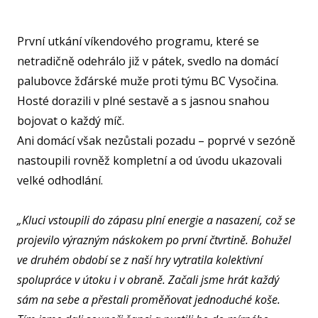
U15
První utkání víkendového programu, které se
U15
netradičně odehrálo již v pátek, svedlo na domácí
U14
palubovce žďárské muže proti týmu BC Vysočina.
U14
Hosté dorazili v plné sestavě a s jasnou snahou
bojovat o každý míč.
U13
Ani domácí však nezůstali pozadu – poprvé v sezóně
U13
nastoupili rovněž kompletní a od úvodu ukazovali
U12
velké odhodlání.
U11
MINI
„Kluci vstoupili do zápasu plní energie a nasazení, což se
projevilo výrazným náskokem po první čtvrtině. Bohužel
U1
ve druhém období se z naší hry vytratila kolektivní
U8
spolupráce v útoku i v obraně. Začali jsme hrát každý
ŠKO
sám na sebe a přestali proměňovat jednoduché koše.