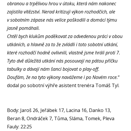
obranou a trpělivou hrou v útoku, která nám nakonec
TR
zajistila vítězství. Nerad kritizuji výkon rozhodčích, ale
v sobotním zápase nás velice poškodili a domácí týmu
jasně pomáhali.
Chtěl bych klukům poděkovat za odvedenou práci v obou
utkáních, a hlavně za to že zvládli i toto sobotní utkání,
které rozhodčí hodně ovlivnili, vlastně jsme hráli proti 7.
Tyto dvě důležitá utkání nás posouvají na pátou příčku
tabulky a dávají nám šanci bojovat o play-off.
Doufám, že na tyto výkony navážeme i po Novém roce.
“
dodal po sobotní výhře asistent trenéra Tomáš Tyl.
Body: Jaroš 26, Jeřábek 17, Lacina 16, Danko 13,
Beran 8, Ondráček 7, Tůma, Sláma, Tomek, Pleva
Fauly: 22:25