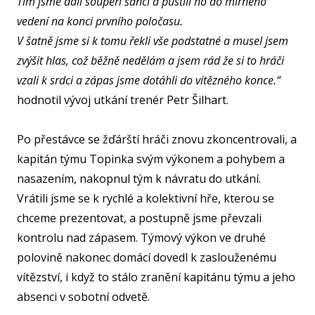
Tím jsme dali soupeři šanci a pustili ho do mírného
SPOR
KLUB
vedení na konci prvního poločasu.
V šatně jsme si k tomu řekli vše podstatné a musel jsem
SPS
zvýšit hlas, což běžně nedělám a jsem rád že si to hráči
SP
vzali k srdci a zápas jsme dotáhli do vítězného konce.“
PLA
hodnotil vývoj utkání trenér Petr Šilhart.
NE
Po přestávce se žďárští hráči znovu zkoncentrovali, a
BAS
ACA
kapitán týmu Topinka svým výkonem a pohybem a
nasazením, nakopnul tým k návratu do utkání.
FY
Vrátili jsme se k rychlé a kolektivní hře, kterou se
O TĚ
chceme prezentovat, a postupně jsme převzali
RO
kontrolu nad zápasem. Týmový výkon ve druhé
polovině nakonec domácí dovedl k zaslouženému
PRO 
vítězství, i když to stálo zranění kapitánu týmu a jeho
FA
absenci v sobotní odvetě.
KL