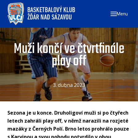
Menu
ÚVO
ZAČN
NÁ
Muži končí ve čtvrtfinále
ZŠ
play off
ZŠ
ZŠ
3. dubna 2023
TÝMY
MU
ŽE
Sezona je u konce. Druholigoví muži si po čtyřech
letech zahráli play off, v němž narazili na rozjeté
U17
mazáky z Černých Polí. Brno letos prohrálo pouze
U1
s Karvinou a svou pohodu potvrdilo v obou