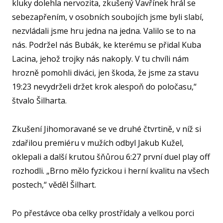
kluky dolehla nervozita, zkušený Vavřínek hrál se
sebezapřením, v osobních soubojích jsme byli slabí,
KA
nezvládali jsme hru jedna na jedna. Valilo se to na
VI
nás. Podržel nás Bubák, ke kterému se přidal Kuba
RE
Lacina, jehož trojky nás nakoply. V tu chvíli nám
VÝŽI
hrozně pomohli diváci, jen škoda, že jsme za stavu
ST
19:23 nevydrželi držet krok alespoň do poločasu,“
štvalo Šilharta.
MČ
NF 
Zkušení Jihomoravané se ve druhé čtvrtině, v níž si
ŠBL
zdařilou premiéru v mužích odbyl Jakub Kužel,
BAS
oklepali a další krutou šňůrou 6:27 první duel play off
rozhodli. „Brno mělo fyzickou i herní kvalitu na všech
GI
postech,“ věděl Šilhart.
RO
SPOR
Po přestávce oba celky prostřídaly a velkou porci
FO