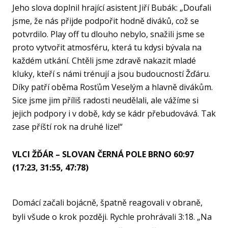
SPOR
Jeho slova doplnil hrající asistent Jiří Bubák: „Doufali
KLUB
jsme, že nás přijde podpořit hodně diváků, což se
SPS
potvrdilo. Play off tu dlouho nebylo, snažili jsme se
proto vytvořit atmosféru, která tu kdysi bývala na
SP
každém utkání. Chtěli jsme zdravě nakazit mladé
PLA
kluky, kteří s námi trénují a jsou budoucností Žďáru.
Díky patří oběma Rosťům Veselým a hlavně divákům.
NL
Sice jsme jim příliš radosti neudělali, ale vážíme si
FY
jejich podpory i v době, kdy se kádr přebudovává. Tak
O TĚ
zase příští rok na druhé lize!“
RO
VLCI ŽĎÁR – SLOVAN ČERNÁ POLE BRNO 60:97
PRO 
(17:23, 31:55, 47:78)
FA
Domácí začali bojácně, špatně reagovali v obraně,
KL
byli všude o krok později. Rychle prohrávali 3:18. „Na
AKCE