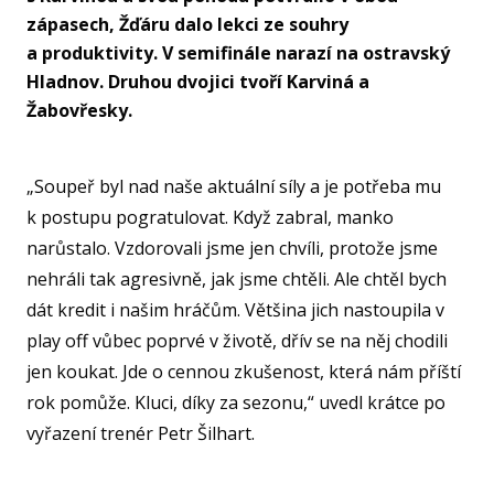
U15
zápasech, Žďáru dalo lekci ze souhry
a produktivity. V semifinále narazí na ostravský
U15
Hladnov. Druhou dvojici tvoří Karviná a
U14
Žabovřesky.
U14
„Soupeř byl nad naše aktuální síly a je potřeba mu
U13
k postupu pogratulovat. Když zabral, manko
U13
narůstalo. Vzdorovali jsme jen chvíli, protože jsme
U12
nehráli tak agresivně, jak jsme chtěli. Ale chtěl bych
dát kredit i našim hráčům. Většina jich nastoupila v
U11
MINI
play off vůbec poprvé v životě, dřív se na něj chodili
jen koukat. Jde o cennou zkušenost, která nám příští
U1
rok pomůže. Kluci, díky za sezonu,“ uvedl krátce po
U8
vyřazení trenér Petr Šilhart.
ŠKO