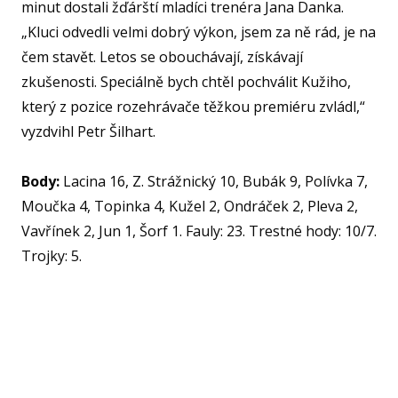
minut dostali žďárští mladíci trenéra Jana Danka.
NF
„Kluci odvedli velmi dobrý výkon, jsem za ně rád, je na
čem stavět. Letos se obouchávají, získávají
zkušenosti. Speciálně bych chtěl pochválit Kužiho,
O KL
který z pozice rozehrávače těžkou premiéru zvládl,“
vyzdvihl Petr Šilhart.
VIZ
PŘ
Body:
Lacina 16, Z. Strážnický 10, Bubák 9, Polívka 7,
PŘ
Moučka 4, Topinka 4, Kužel 2, Ondráček 2, Pleva 2,
Vavřínek 2, Jun 1, Šorf 1. Fauly: 23. Trestné hody: 10/7.
SP
Trojky: 5.
ČL
PA
DO
STAŽ
TR