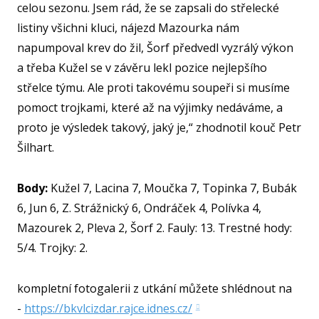
celou sezonu. Jsem rád, že se zapsali do střelecké
listiny všichni kluci, nájezd Mazourka nám
napumpoval krev do žil, Šorf předvedl vyzrálý výkon
a třeba Kužel se v závěru lekl pozice nejlepšího
střelce týmu. Ale proti takovému soupeři si musíme
pomoct trojkami, které až na výjimky nedáváme, a
proto je výsledek takový, jaký je,“ zhodnotil kouč Petr
Šilhart.
Body:
Kužel 7, Lacina 7, Moučka 7, Topinka 7, Bubák
6, Jun 6, Z. Strážnický 6, Ondráček 4, Polívka 4,
Mazourek 2, Pleva 2, Šorf 2. Fauly: 13. Trestné hody:
5/4. Trojky: 2.
kompletní fotogalerii z utkání můžete shlédnout na
-
https://bkvlcizdar.rajce.idnes.cz/