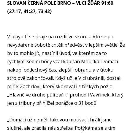
SLOVAN ČERNÁ POLE BRNO – VLCI ŽĎÁR 91:60
(27:17, 41:27, 73:42)
V play off se hraje na rozdíl ve skóre a Vlci se po
nevydařené sobotě chtěli předvést v lepším světle. Že
by to mohlo jít, nastínil úvod, ve kterém za to
rychlými sedmi body vzal kapitán Moučka. Domácí
nakopl oddechový čas, zlepšili obranu a v útoku
strojově zakončovali. Když už je Vlci ubránili, dostali
míč k Zachrlovi, který skóroval i z těžkých pozic.
„Hlavně ve druhé půli zářil,“ prohodil Vavřínek, který
jen z tribuny přihlížel porážce o 31 bodů.
„Domácí už neměli takovou motivaci, hráli jsme
slušně, ale zradila nás střelba. Potýkáme se s tím