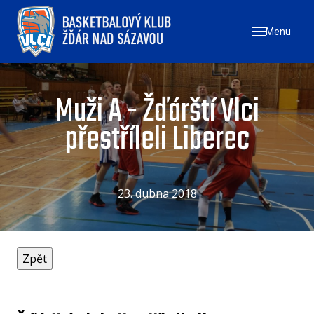
Menu
ÚVO
ZAČN
NÁ
Muži A - Žďárští Vlci
ZŠ
přestříleli Liberec
ZŠ
ZŠ
23. dubna 2018
TÝMY
MU
ŽE
U17
U1