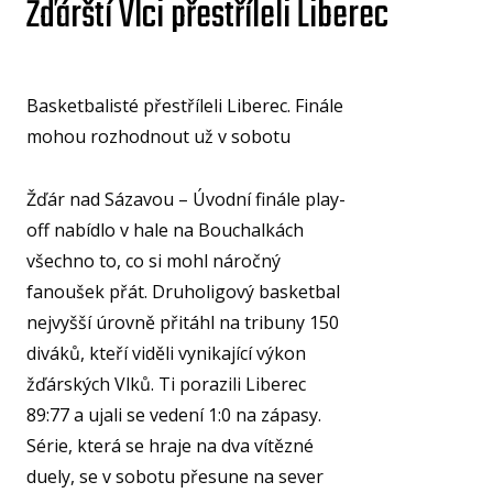
Žďárští Vlci přestříleli Liberec
U15
U15
U14
Basketbalisté přestříleli Liberec. Finále
mohou rozhodnout už v sobotu
U14
U13
Žďár nad Sázavou – Úvodní finále play-
off nabídlo v hale na Bouchalkách
U13
všechno to, co si mohl náročný
U12
fanoušek přát. Druholigový basketbal
U11
nejvyšší úrovně přitáhl na tribuny 150
MINI
diváků, kteří viděli vynikající výkon
U1
žďárských Vlků. Ti porazili Liberec
89:77 a ujali se vedení 1:0 na zápasy.
U8
Série, která se hraje na dva vítězné
ŠKO
duely, se v sobotu přesune na sever