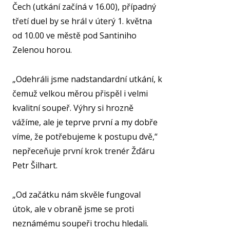
SPOR
Čech (utkání začíná v 16.00), případný
KLUB
třetí duel by se hrál v úterý 1. května
SPS
od 10.00 ve městě pod Santiniho
Zelenou horou.
SP
PLA
„Odehráli jsme nadstandardní utkání, k
NE
čemuž velkou měrou přispěl i velmi
BAS
kvalitní soupeř. Výhry si hrozně
ACA
vážíme, ale je teprve první a my dobře
FY
víme, že potřebujeme k postupu dvě,“
O TĚ
nepřeceňuje první krok trenér Žďáru
RO
Petr Šilhart.
PRO 
„Od začátku nám skvěle fungoval
FA
útok, ale v obraně jsme se proti
neznámému soupeři trochu hledali.
KL