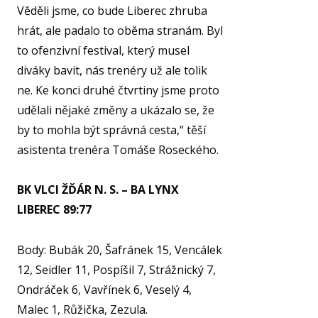
Věděli jsme, co bude Liberec zhruba
AKCE
hrát, ale padalo to oběma stranám. Byl
to ofenzivní festival, který musel
KA
diváky bavit, nás trenéry už ale tolik
VI
ne. Ke konci druhé čtvrtiny jsme proto
RE
udělali nějaké změny a ukázalo se, že
VÝŽI
by to mohla být správná cesta,“ těší
asistenta trenéra Tomáše Roseckého.
ST
MČ
BK VLCI ŽĎÁR N. S. – BA LYNX
NF 
LIBEREC 89:77
ŠBL
BAS
Body: Bubák 20, Šafránek 15, Vencálek
12, Seidler 11, Pospíšil 7, Strážnický 7,
GI
Ondráček 6, Vavřínek 6, Veselý 4,
RO
Malec 1, Růžička, Zezula.
SPOR