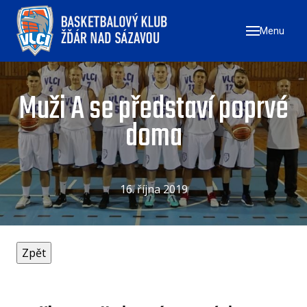
Menu
ÚVO
ZAČN
NÁ
Muži A se představí poprvé
ZŠ
doma
ZŠ
ZŠ
16. října 2019
TÝMY
MU
ŽE
U17
U1