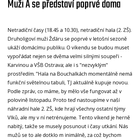
Muži A se představí poprvé doma
U15
U15
U14
Netradiční časy (18.45 a 10.30), netradiční hala (2. ZŠ).
Druholigoví muži Žďáru se poprvé v letošní sezoně
U14
ukáží domácímu publiku. O víkendu se budou muset
U13
vypořádat nejen se dvěma velmi silnými soupeři -
Karvinou a VŠB Ostrava; ale i s "nezvyklým"
U13
prostředím. "Hala na Bouchalkách momentálně nemá
U12
funkční světelnou tabuli, TJ aktuálně kupuje novou.
U11
Podle zpráv, co máme, by mělo vše fungovat až v
MINI
polovině listopadu. Proto teď nastoupíme v naší
U1
náhradní hale 2. ZŠ, kde hrají všechny ostatní týmy
Vlků, ale my v ní netrénujeme. Tento víkend je herně
U8
nabitý, takže se musely posunout i časy utkání. Nás
ŠKO
mužů se to ale dotklo m inimálně, za což bychom