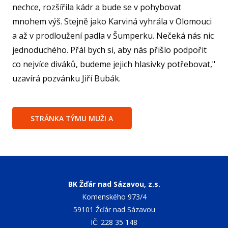
nechce, rozšířila kádr a bude se v pohybovat
KA
mnohem výš. Stejně jako Karviná vyhrála v Olomouci
a až v prodloužení padla v Šumperku. Nečeká nás nic
VI
jednoduchého. Přál bych si, aby nás přišlo podpořit
RE
co nejvíce diváků, budeme jejich hlasivky potřebovat,"
VÝŽI
uzavírá pozvánku Jiří Bubák.
ST
MČ
STRÁNKA TÝMU MUŽI A
NF 
ŠBL
BAS
GI
BK Žďár nad Sázavou, z.s.
RO
Komenského 973/4
SPOR
59101 Žďár nad Sázavou
IČ: 228 35 148
FO