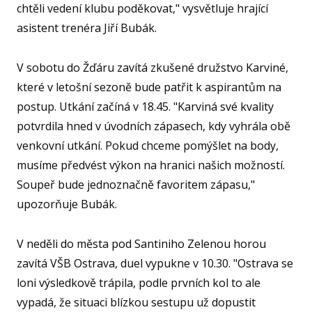
SPOR
chtěli vedení klubu poděkovat," vysvětluje hrající
KLUB
asistent trenéra Jiří Bubák.
SPS
V sobotu do Žďáru zavítá zkušené družstvo Karviné,
SP
které v letošní sezoně bude patřit k aspirantům na
PLA
postup. Utkání začíná v 18.45. "Karviná své kvality
NL
potvrdila hned v úvodních zápasech, kdy vyhrála obě
venkovní utkání. Pokud chceme pomýšlet na body,
FY
musíme předvést výkon na hranici našich možností.
O TĚ
Soupeř bude jednoznačně favoritem zápasu,"
RO
upozorňuje Bubák.
PRO 
V neděli do města pod Santiniho Zelenou horou
FA
zavítá VŠB Ostrava, duel vypukne v 10.30. "Ostrava se
KL
loni výsledkově trápila, podle prvních kol to ale
vypadá, že situaci blízkou sestupu už dopustit
AKCE