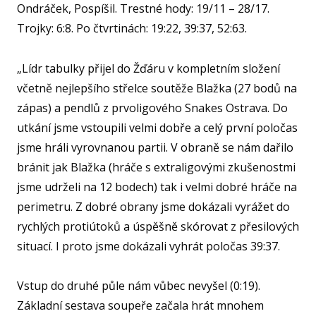
Ondráček, Pospíšil. Trestné hody: 19/11 – 28/17.
KA
Trojky: 6:8. Po čtvrtinách: 19:22, 39:37, 52:63.
VI
„Lídr tabulky přijel do Žďáru v kompletním složení
RE
včetně nejlepšího střelce soutěže Blažka (27 bodů na
VÝŽI
zápas) a pendlů z prvoligového Snakes Ostrava. Do
ST
utkání jsme vstoupili velmi dobře a celý první poločas
MČ
jsme hráli vyrovnanou partii. V obraně se nám dařilo
bránit jak Blažka (hráče s extraligovými zkušenostmi
NF 
jsme udrželi na 12 bodech) tak i velmi dobré hráče na
ŠBL
perimetru. Z dobré obrany jsme dokázali vyrážet do
BAS
rychlých protiútoků a úspěšně skórovat z přesilových
GI
situací. I proto jsme dokázali vyhrát poločas 39:37.
RO
SPOR
Vstup do druhé půle nám vůbec nevyšel (0:19).
Základní sestava soupeře začala hrát mnohem
FO