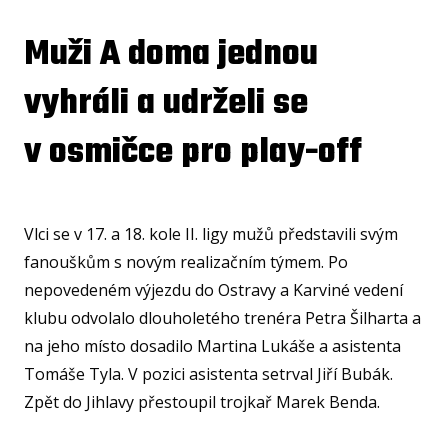
U15
Muži A doma jednou
U15
vyhráli a udrželi se
U14
U14
v osmičce pro play-off
U13
U13
Vlci se v 17. a 18. kole II. ligy mužů představili svým
U12
fanouškům s novým realizačním týmem. Po
U11
nepovedeném výjezdu do Ostravy a Karviné vedení
MINI
klubu odvolalo dlouholetého trenéra Petra Šilharta a
U1
na jeho místo dosadilo Martina Lukáše a asistenta
Tomáše Tyla. V pozici asistenta setrval Jiří Bubák.
U8
Zpět do Jihlavy přestoupil trojkař Marek Benda.
ŠKO