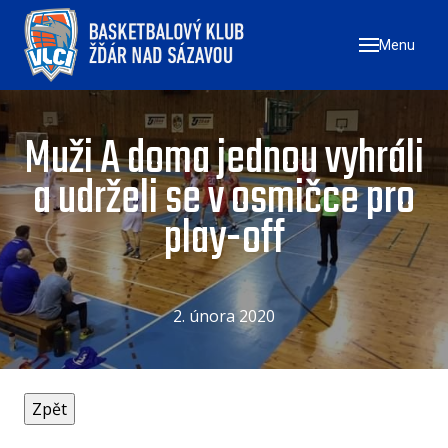
Menu
ÚVO
ZAČN
NÁ
Muži A doma jednou vyhráli
ZŠ
a udrželi se v osmičce pro
ZŠ
play-off
ZŠ
TÝMY
MU
2. února 2020
ŽE
U17
U1