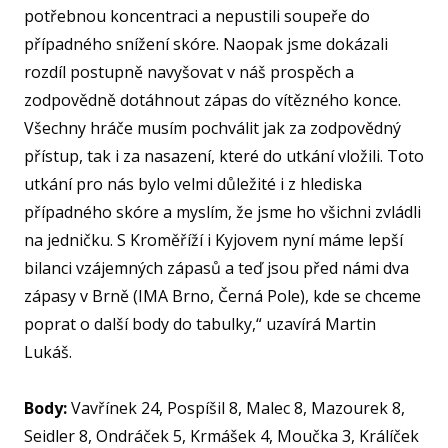
potřebnou koncentraci a nepustili soupeře do
případného snížení skóre. Naopak jsme dokázali
rozdíl postupně navyšovat v náš prospěch a
zodpovědně dotáhnout zápas do vítězného konce.
Všechny hráče musím pochválit jak za zodpovědný
přístup, tak i za nasazení, které do utkání vložili. Toto
utkání pro nás bylo velmi důležité i z hlediska
případného skóre a myslím, že jsme ho všichni zvládli
na jedničku. S Kroměříží i Kyjovem nyní máme lepší
bilanci vzájemných zápasů a teď jsou před námi dva
zápasy v Brně (IMA Brno, Černá Pole), kde se chceme
poprat o další body do tabulky,“ uzavírá Martin
Lukáš.
Body:
Vavřínek 24, Pospíšil 8, Malec 8, Mazourek 8,
Seidler 8, Ondráček 5, Krmášek 4, Moučka 3, Králíček