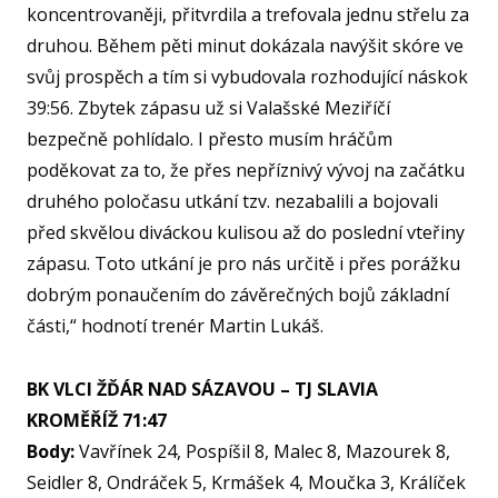
koncentrovaněji, přitvrdila a trefovala jednu střelu za
NF
druhou. Během pěti minut dokázala navýšit skóre ve
svůj prospěch a tím si vybudovala rozhodující náskok
39:56. Zbytek zápasu už si Valašské Meziříčí
O KL
bezpečně pohlídalo. I přesto musím hráčům
poděkovat za to, že přes nepříznivý vývoj na začátku
VIZ
druhého poločasu utkání tzv. nezabalili a bojovali
PŘ
před skvělou diváckou kulisou až do poslední vteřiny
PŘ
zápasu. Toto utkání je pro nás určitě i přes porážku
dobrým ponaučením do závěrečných bojů základní
SP
části,“ hodnotí trenér Martin Lukáš.
ČL
PA
BK VLCI ŽĎÁR NAD SÁZAVOU – TJ SLAVIA
KROMĚŘÍŽ 71:47
DO
STAŽ
Body:
Vavřínek 24, Pospíšil 8, Malec 8, Mazourek 8,
Seidler 8, Ondráček 5, Krmášek 4, Moučka 3, Králíček
TR