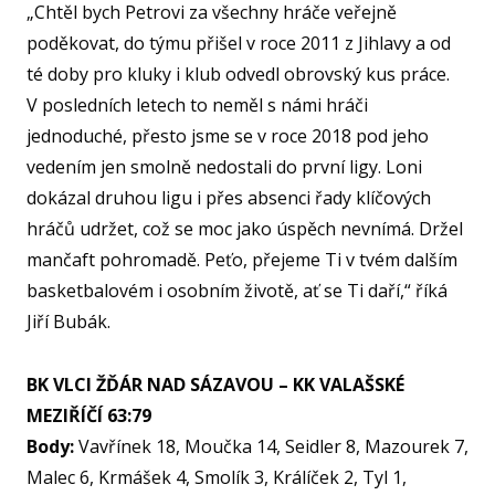
SPOR
„Chtěl bych Petrovi za všechny hráče veřejně
KLUB
poděkovat, do týmu přišel v roce 2011 z Jihlavy a od
SPS
té doby pro kluky i klub odvedl obrovský kus práce.
V posledních letech to neměl s námi hráči
SP
jednoduché, přesto jsme se v roce 2018 pod jeho
PLA
vedením jen smolně nedostali do první ligy. Loni
NL
dokázal druhou ligu i přes absenci řady klíčových
hráčů
udržet, což se moc jako úspěch nevnímá. Držel
FY
mančaft pohromadě. Peťo, přejeme Ti v tvém dalším
O TĚ
basketbalovém i osobním životě, ať se Ti daří,“ říká
RO
Jiří Bubák.
PRO 
BK VLCI ŽĎÁR NAD SÁZAVOU – KK VALAŠSKÉ
FA
MEZIŘÍČÍ 63:79
KL
Body:
Vavřínek 18, Moučka 14, Seidler 8, Mazourek 7,
Malec 6, Krmášek 4, Smolík 3, Králíček 2, Tyl 1,
AKCE