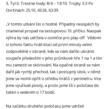
3, Tyl 0. Trestné hody: 8/4 – 13/10. Trojky: 5:3 Po
čtvrtinách: 25:10, 43:26, 63:39.
„V tomto utkání šlo o hodně. Případný neúspěch by
znamenal propad na sestupovou 10. příčku. Naopak
výhra by nás udržela v osmičce pro play-off. Vědomi
si tohoto faktu hráli kluci od první minuty velmi
zodpovědně v obraně, kde se nám dařilo ubránit
soupeře především v jeho průnikové hře 1 na 1 a tím
mu zamezit ve skórování. Na opačné straně se nám
dařil jak rychlý přechod, tak i postupný útok, v němž
jsme se mohli opřít o střelbu hráčů z perimetru. Více
jsme využívali pivoty, a proto jsme šli v poločase do
šaten s vedením o 17 bodů.
Na začátku druhého poločasu jsme udrželi