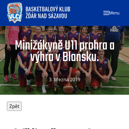
Menu
ÚVO
ZAČN
NÁ
Minižákyně U11 prohra a
ZŠ
výhra v Blansku.
ZŠ
ZŠ
3. března 2019
TÝMY
MU
ŽE
U17
U1