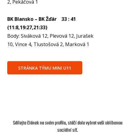
2, Pekáčová 1
SPOR
KLUB
BK Blansko – BK Žďár 33 : 41
SPS
(11:8,19:27,21:33)
SP
Body: Siváková 12, Plevová 12, Jurašek
PLA
10, Vince 4, Tlustošová 2, Marková 1
NL
FY
STRÁNKA TÝMU MINI U11
O TĚ
RO
PRO 
FA
KL
Sdílejte článek na svém profilu, stáčí dole vybrat vaši oblíbenou
sociální síť.
AKCE