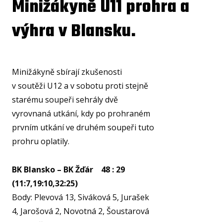
Minižákyně U11 prohra a
U15
výhra v Blansku.
U15
U14
U14
Minižákyně sbírají zkušenosti
U13
v soutěži U12 a v sobotu proti stejně
starému soupeři sehrály dvě
U13
vyrovnaná utkání, kdy po prohraném
U12
prvním utkání ve druhém soupeři tuto
prohru oplatily.
U11
MINI
BK Blansko – BK Žďár 48 : 29
U1
(11:7,19:10,32:25)
U8
Body: Plevová 13, Siváková 5, Jurašek
ŠKO
4, Jarošová 2, Novotná 2, Šoustarová