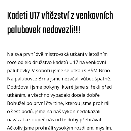
U15
Kadeti U17 vítězství z venkovních
U15
palubovek nedovezli!!!
U14
U14
U13
Na svá první dvě mistrovská utkání v letošním
U13
roce odjelo družstvo kadetů U17 na venkovní
palubovky .V sobotu jsme se utkali s BŠM Brno.
U12
Na palubovce Brna jsme nezačali vůbec špatně.
U11
Dodržovali jsme pokyny, které jsme si řekli před
MINI
utkáním, a všechno vypadalo docela dobře.
U1
Bohužel po první čtvrtině, kterou jsme prohráli
o šest bodů, jsme na náš výkon nedokázali
U8
ŠKO
navázat a soupeř nás od té doby přehrával.
Ačkoliv jsme prohráli vysokým rozdílem, myslím,