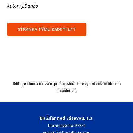
Autor : J.Danko
NF
STRÁNKA TÝMU KADETI U17
O KL
VIZ
PŘ
PŘ
SP
Sdílejte článek na svém profilu, stáčí dole vybrat vaši oblíbenou
sociální síť.
ČL
PA
DO
BK Žďár nad Sázavou, z.s.
STAŽ
Komenského 973/4
TR
59101 Žďár nad Sázavou