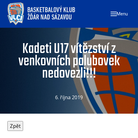
Menu
ÚVO
ZAČN
NÁ
Kadeti U17 vítězství z
ZŠ
venkovních palubovek
ZŠ
nedovezli!!!
ZŠ
TÝMY
MU
6. října 2019
ŽE
U17
U1