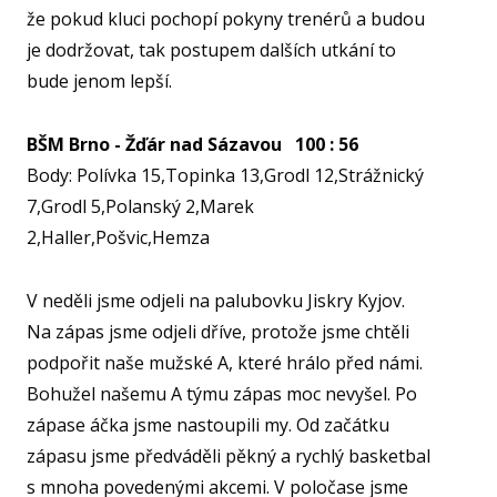
SPOR
že pokud kluci pochopí pokyny trenérů a budou
KLUB
je dodržovat, tak postupem dalších utkání to
SPS
bude jenom lepší.
SP
BŠM Brno - Žďár nad Sázavou 100 : 56
PLA
Body: Polívka 15,Topinka 13,Grodl 12,Strážnický
NL
7,Grodl 5,Polanský 2,Marek
2,Haller,Pošvic,Hemza
FY
O TĚ
V neděli jsme odjeli na palubovku Jiskry Kyjov.
RO
Na zápas jsme odjeli dříve, protože jsme chtěli
PRO 
podpořit naše mužské A, které hrálo před námi.
Bohužel našemu A týmu zápas moc nevyšel. Po
FA
zápase áčka jsme nastoupili my. Od začátku
KL
zápasu jsme předváděli pěkný a rychlý basketbal
s mnoha povedenými akcemi. V poločase jsme
AKCE