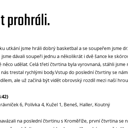
 prohráli.
ku utkání jsme hráli dobrý basketbal a se soupeřem jsme drže
jsme dávali soupeři jednu a několikrát i dvě šance ke skóro
ěco udělat. Celá třetí čtvrtina byla vyrovnaná, stáhli jsme r
ás trestal rychlými body.Vstup do poslední čtvrtiny se nám 
dílem, ale už začíná být vidět obrovský rozdíl mezi naší hro
:42)
Trávníček 6, Polívka 4, Kužel 1, Beneš, Haller, Koutný
navázali na poslední čtvrtinu s Kroměříže, první čtvrtina se