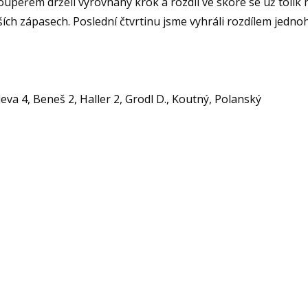
upeřem drželi vyrovnaný krok a rozdíl ve skóre se už tolik n
ích zápasech. Poslední čtvrtinu jsme vyhráli rozdílem jednoho
leva 4, Beneš 2, Haller 2, Grodl D., Koutný, Polanský