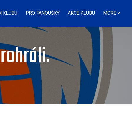
M KLUBU
PRO FANOUŠKY
AKCE KLUBU
MORE
rohráli.