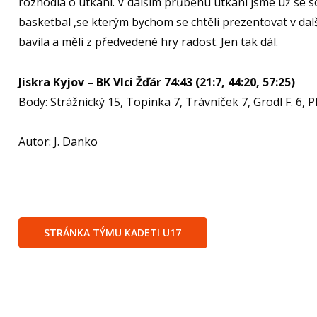
rozhodla o utkání. V dalším průběhu utkání jsme už se so
basketbal ,se kterým bychom se chtěli prezentovat v dalš
bavila a měli z předvedené hry radost. Jen tak dál.
Jiskra Kyjov – BK Vlci Žďár 74:43 (21:7, 44:20, 57:25)
Body: Strážnický 15, Topinka 7, Trávníček 7, Grodl F. 6, P
Autor: J. Danko
STRÁNKA TÝMU KADETI U17