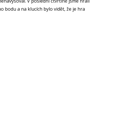
enavyšoval. V poslední čtvrtině jsme hráli
 bodu a na klucích bylo vidět, že je hra