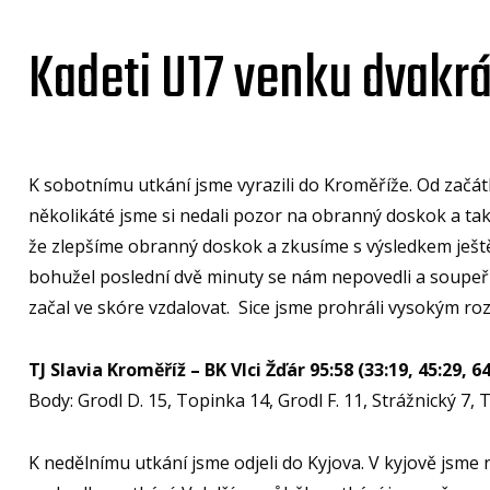
Kadeti U17 venku dvakrát
K sobotnímu utkání jsme vyrazili do Kroměříže. Od začát
několikáté jsme si nedali pozor na obranný doskok a tak 
že zlepšíme obranný doskok a zkusíme s výsledkem ještě n
bohužel poslední dvě minuty se nám nepovedli a soupeř n
začal ve skóre vzdalovat. Sice jsme prohráli vysokým roz
TJ Slavia Kroměříž – BK Vlci Žďár 95:58 (33:19, 45:29, 64
Body: Grodl D. 15, Topinka 14, Grodl F. 11, Strážnický 7, 
K nedělnímu utkání jsme odjeli do Kyjova. V kyjově jsme 