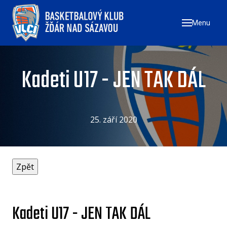
Menu
ÚVO
ZAČN
NÁ
Kadeti U17 - JEN TAK DÁL
ZŠ
ZŠ
ZŠ
25. září 2020
TÝMY
MU
ŽE
U17
Kadeti U17 - JEN TAK DÁL
U1