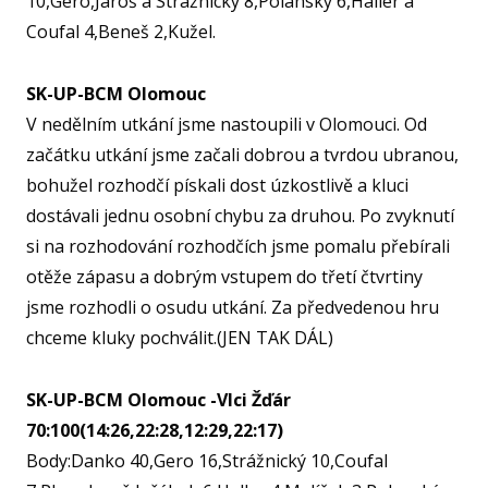
10,Gero,Jaroš a Strážnický 8,Polanský 6,Haller a
SPOR
KLUB
Coufal 4,Beneš 2,Kužel.
SPS
SK-UP-BCM Olomouc
SP
V nedělním utkání jsme nastoupili v Olomouci. Od
PLA
začátku utkání jsme začali dobrou a tvrdou ubranou,
bohužel rozhodčí pískali dost úzkostlivě a kluci
NL
dostávali jednu osobní chybu za druhou. Po zvyknutí
FY
si na rozhodování rozhodčích jsme pomalu přebírali
O TĚ
otěže zápasu a dobrým vstupem do třetí čtvrtiny
RO
jsme rozhodli o osudu utkání. Za předvedenou hru
chceme kluky pochválit.(JEN TAK DÁL)
PRO 
FA
SK-UP-BCM Olomouc -Vlci Žďár
70:100(14:26,22:28,12:29,22:17)
KL
Body:Danko 40,Gero 16,Strážnický 10,Coufal
AKCE