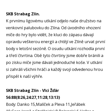
U15
SKB Strabag Zlín.
U15
K prvnímu ligovému utkání odjelo naše družstvo na
U14
venkovní palubovku do Zlína. Od úvodního vhození
U14
míče do hry bylo vidět, že kluci do zápasu dávají
opravdu veškerou energii a chtějí ve Zlíně urvat první
U13
body v letošní sezóně. O osudu utkání rozhodla první
U13
a třetí čtvrtina. Obě tyto čtvrtiny jsme dobře bránili a
U12
po zisku míče jsme dávali jednoduché koše. V utkání
si zahráli všichni hráči a každý svojí odvedenou hrou
U11
MINI
přispěl k naší výhře.
U1
SKB Strabag Zlín - Vlci Žďár
U8
56:88(8:26,24:27,11:28,13:13)
ŠKO
Body: Danko 15,Malíček a Pleva 11,Jeřábek