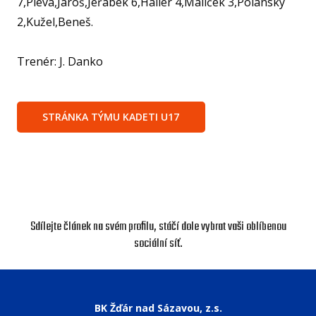
7,Pleva,Jaroš,Jeřábek 6,Haller 4,Malíček 3,Polanský
2,Kužel,Beneš.
KA
VI
Trenér: J. Danko
RE
VÝŽI
STRÁNKA TÝMU KADETI U17
ST
MČ
NF 
ŠBL
BAS
Sdílejte článek na svém profilu, stáčí dole vybrat vaši oblíbenou
sociální síť.
GI
RO
SPOR
BK Žďár nad Sázavou, z.s.
FO