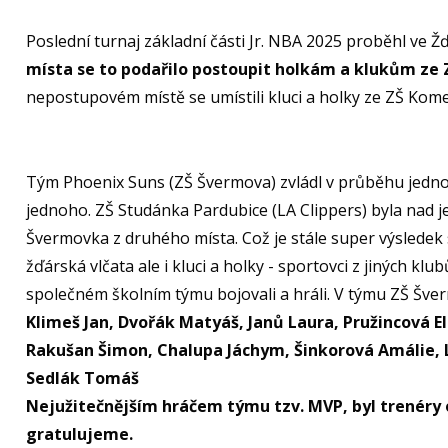
Poslední turnaj základní části Jr. NBA 2025 proběhl ve Ž
místa se to podařilo postoupit holkám a klukům ze 
nepostupovém místě se umístili kluci a holky ze ZŠ Kome
Tým Phoenix Suns (ZŠ Švermova) zvládl v průběhu jednot
jednoho. ZŠ Studánka Pardubice (LA Clippers) byla nad jej
Švermovka z druhého místa. Což je stále super výsledek 
žďárská vlčata ale i kluci a holky - sportovci z jiných klub
společném školním týmu bojovali a hráli. V týmu ZŠ Šver
Klimeš Jan, Dvořák Matyáš, Janů Laura, Pružincová El
Rakušan Šimon, Chalupa Jáchym, Šinkorová Amálie, Li
Sedlák Tomáš
Nejužitečnějším hráčem týmu tzv. MVP, byl trenér
gratulujeme.