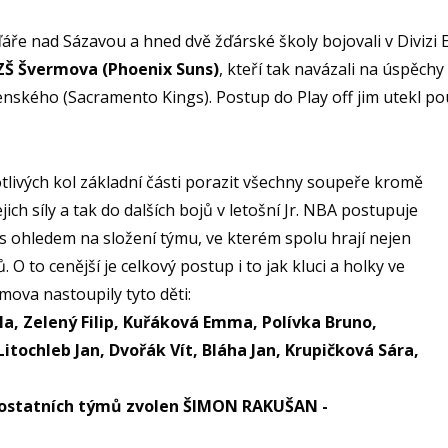
ďáře nad Sázavou a hned dvě žďárské školy bojovali v Divizi
ZŠ Švermova (Phoenix Suns)
, kteří tak navázali na úspěchy
nského (Sacramento Kings). Postup do Play off jim utekl pou
livých kol základní části porazit všechny soupeře kromě
ich síly a tak do dalších bojů v letošní Jr. NBA postupuje
s ohledem na složení týmu, ve kterém spolu hrají nejen
ů. O to cenější je celkový postup i to jak kluci a holky ve
mova nastoupily tyto děti:
la, Zelený Filip, Kuřáková Emma, Polívka Bruno,
tochleb Jan, Dvořák Vít, Bláha Jan, Krupičková Sára,
y ostatních týmů zvolen ŠIMON RAKUŠAN -