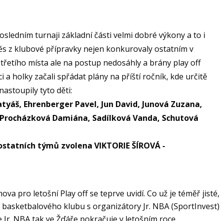
ledním turnaji základní části velmi dobré výkony a to i
měs z klubové přípravky nejen konkurovaly ostatním v
 třetího místa ale na postup nedosáhly a brány play off
i a holky začali spřádat plány na příští ročník, kde určitě
astoupily tyto děti:
tyáš, Ehrenberger Pavel, Jun David, Junová Zuzana,
n, Procházková Damiána, Sadílková Vanda, Schutová
 ostatních týmů zvolena VIKTORIE ŠÍROVÁ -
a pro letošní Play off se teprve uvidí. Co už je téměř jisté,
basketbalového klubu s organizátory Jr. NBA (SportInvest) a
 Jr. NBA tak ve Žďáře pokračuje v letošním roce....