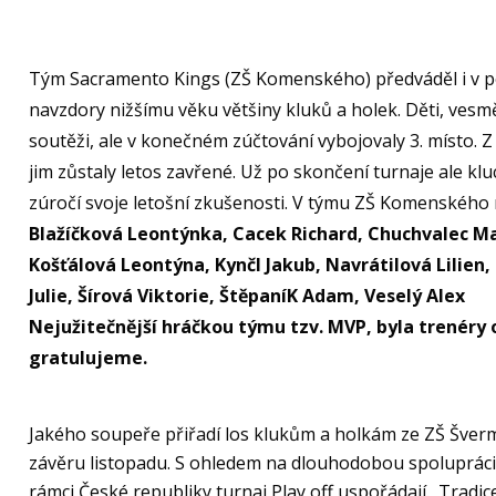
Tým Sacramento Kings (ZŠ Komenského) předváděl i v pos
navzdory nižšímu věku většiny kluků a holek. Děti, ves
soutěži, ale v konečném zúčtování vybojovaly 3. místo. Z
jim zůstaly letos zavřené. Už po skončení turnaje ale kluc
zúročí svoje letošní zkušenosti. V týmu ZŠ Komenského n
Blažíčková Leontýnka, Cacek Richard, Chuchvalec Ma
Košťálová Leontýna, Kynčl Jakub, Navrátilová Lilie
Julie, Šírová Viktorie, ŠtěpaníK Adam, Veselý Alex
Nejužitečnější hráčkou týmu tzv. MVP, byla trenéry
gratulujeme.
Jakého soupeře přiřadí los klukům a holkám ze ZŠ Švermov
závěru listopadu. S ohledem na dlouhodobou spolupráci 
rámci České republiky turnaj Play off uspořádají. Tradice