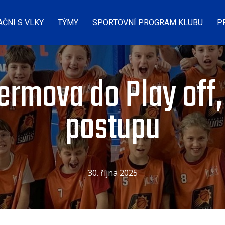
AČNI S VLKY
TÝMY
SPORTOVNÍ PROGRAM KLUBU
P
vermova do Play of
postupu
30. října 2025