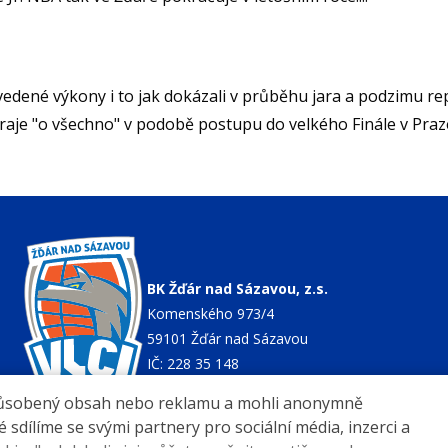
né výkony i to jak dokázali v průběhu jara a podzimu repr
hraje "o všechno" v podobě postupu do velkého Finále v Pra
BK Žďár nad Sázavou, z.s.
Komenského 973/4
59101 Žďár nad Sázavou
IČ: 228 35 148
způsobený obsah nebo reklamu a mohli anonymně
sdílíme se svými partnery pro sociální média, inzerci a