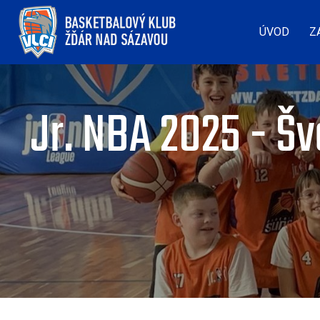
ÚVOD
Z
Jr. NBA 2025 - Š