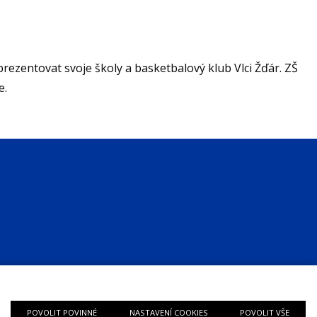
ezentovat svoje školy a basketbalový klub Vlci Žďár. ZŠ
ze.
POVOLIT POVINNÉ
NASTAVENÍ COOKIES
POVOLIT VŠE