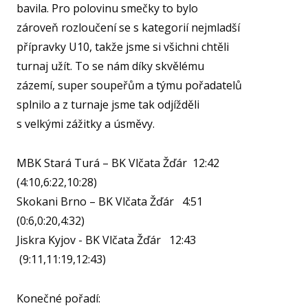
SPOR
bavila. Pro polovinu smečky to bylo
KLUB
zároveň rozloučení se s kategorií nejmladší
SPS
přípravky U10, takže jsme si všichni chtěli
turnaj užít. To se nám díky skvělému
SP
zázemí, super soupeřům a týmu pořadatelů
PLA
splnilo a z turnaje jsme tak odjížděli
NE
s velkými zážitky a úsměvy.
BAS
ACA
MBK Stará Turá – BK Vlčata Žďár 12:42
FY
(4:10,6:22,10:28)
O TĚ
Skokani Brno – BK Vlčata Žďár 4:51
RO
(0:6,0:20,4:32)
Jiskra Kyjov - BK Vlčata Žďár 12:43
PRO 
(9:11,11:19,12:43)
FA
Konečné pořadí:
KL