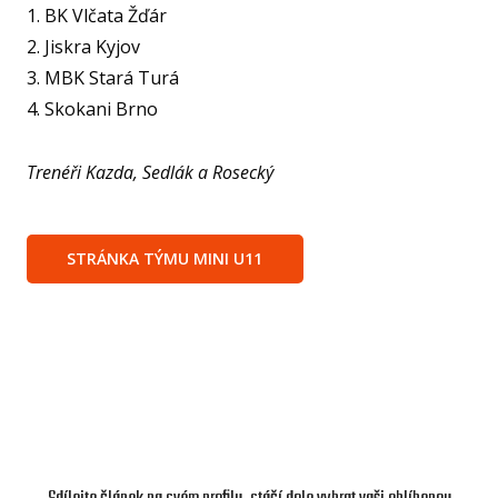
1. BK Vlčata Žďár
2. Jiskra Kyjov
AKCE
3. MBK Stará Turá
KA
4. Skokani Brno
VI
RE
Trenéři Kazda, Sedlák a Rosecký
VÝŽI
ST
STRÁNKA TÝMU MINI U11
MČ
NF 
ŠBL
BAS
GI
RO
SPOR