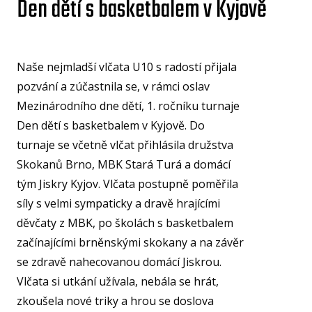
Den dětí s basketbalem v Kyjově
U15
U15
U14
Naše nejmladší vlčata U10 s radostí přijala
pozvání a zúčastnila se, v rámci oslav
U14
Mezinárodního dne dětí, 1. ročníku turnaje
U13
Den dětí s basketbalem v Kyjově. Do
turnaje se včetně vlčat přihlásila družstva
U13
Skokanů Brno, MBK Stará Turá a domácí
U12
tým Jiskry Kyjov. Vlčata postupně poměřila
U11
síly s velmi sympaticky a dravě hrajícími
MINI
děvčaty z MBK, po školách s basketbalem
U1
začínajícími brněnskými skokany a na závěr
se
zdravě nahecovanou domácí Jiskrou.
U8
Vlčata si utkání užívala, nebála se hrát,
ŠKO
zkoušela nové triky a hrou se doslova